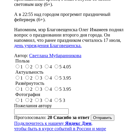
световым шоу (6+).
А в 22:55 над городом прогремит праздничный
фейерверк (6+).
Напомним, мэр Благовещенска Олег Имамеев поднял
вопрос о праздновании второго дня города. Он
напомнил, что ранее праздником считалось 17 июля,
день учреждения Благовещенска.
Автор:
Светлана Мубаранникова
Польза
1
2
3
4
5
4.05
Актуальность
1
2
3
4
5
3.95
Развёрнутость
1
2
3
4
5
3.95
Фотография
1
2
3
4
5
3
Пожелания автору
Проголосовало:
20
Спасибо за ответ
Подключитесь к нашему
Яндекс Дзен
,
чтобы быть в курсе событий в России и мире