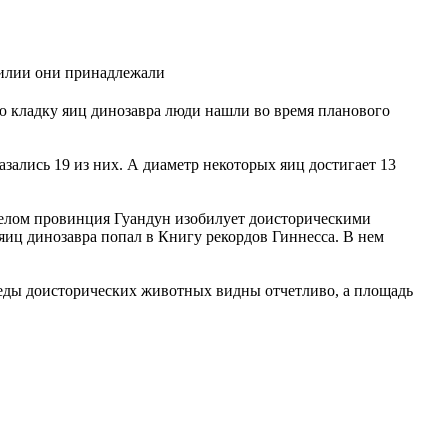
тилии они принадлежали
ю кладку яиц динозавра люди нашли во время планового
ались 19 из них. А диаметр некоторых яиц достигает 13
целом провинция Гуандун изобилует доисторическими
яиц динозавра попал в Книгу рекордов Гиннесса. В нем
следы доисторических животных видны отчетливо, а площадь