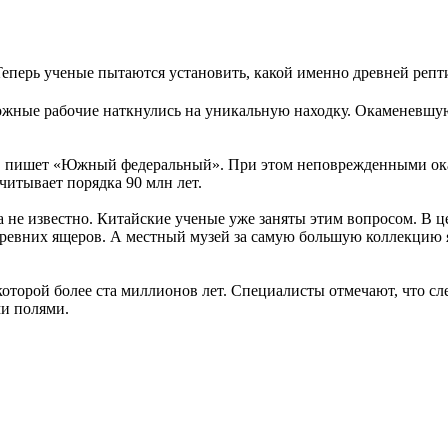
еперь ученые пытаются установить, какой именно древней реп
рожные рабочие наткнулись на уникальную находку. Окаменевшу
а, пишет «Южный федеральный». При этом неповрежденными оказ
читывает порядка 90 млн лет.
а не известно. Китайские ученые уже заняты этим вопросом. В 
древних ящеров. А местный музей за самую большую коллекцию 
 которой более ста миллионов лет. Специалисты отмечают, что 
ми полями.