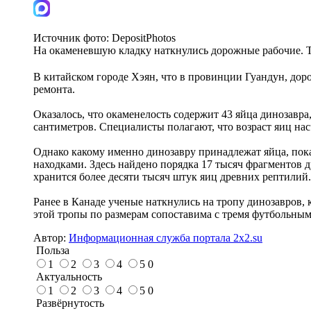
Источник фото:
DepositPhotos
На окаменевшую кладку наткнулись дорожные рабочие. Т
В китайском городе Хэян, что в провинции Гуандун, до
ремонта.
Оказалось, что окаменелость содержит 43 яйца динозавр
сантиметров. Специалисты полагают, что возраст яиц нас
Однако какому именно динозавру принадлежат яйца, пок
находками. Здесь найдено порядка 17 тысяч фрагментов 
хранится более десяти тысяч штук яиц древних рептилий.
Ранее в Канаде ученые наткнулись на тропу динозавров,
этой тропы по размерам сопоставима с тремя футбольны
Автор:
Информационная служба портала 2x2.su
Польза
1
2
3
4
5
0
Актуальность
1
2
3
4
5
0
Развёрнутость