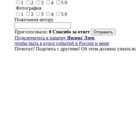
1
2
3
4
5
0
Фотография
1
2
3
4
5
0
Пожелания автору
Проголосовало:
0
Спасибо за ответ
Подключитесь к нашему
Яндекс Дзен
,
чтобы быть в курсе событий в России и мире
Почитал? Поделись с другими! Об этом должны узнать вс