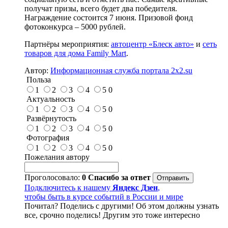
получат призы, всего будет два победителя.
Награждение состоится 7 июня. Призовой фонд
фотоконкурса – 5000 рублей.
Партнёры мероприятия:
автоцентр «Блеск авто»
и
сеть
товаров для дома Family Mart
.
Автор:
Информационная служба портала 2x2.su
Польза
1
2
3
4
5
0
Актуальность
1
2
3
4
5
0
Развёрнутость
1
2
3
4
5
0
Фотография
1
2
3
4
5
0
Пожелания автору
Проголосовало:
0
Спасибо за ответ
Подключитесь к нашему
Яндекс Дзен
,
чтобы быть в курсе событий в России и мире
Почитал? Поделись с другими! Об этом должны узнать
все, срочно поделись! Другим это тоже интересно