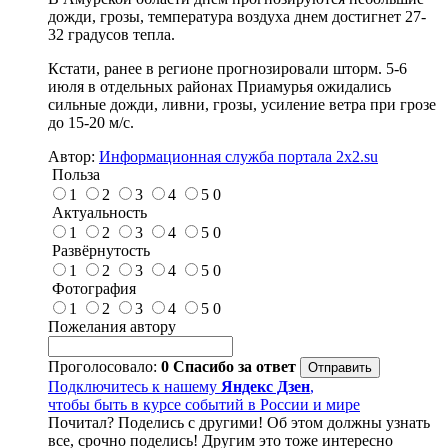
дожди, грозы, температура воздуха днем достигнет 27-
32 градусов тепла.
Кстати, ранее в регионе прогнозировали шторм. 5-6
июля в отдельных районах Приамурья ожидались
сильные дожди, ливни, грозы, усиление ветра при грозе
до 15-20 м/с.
Автор:
Информационная служба портала 2x2.su
Польза
1
2
3
4
5
0
Актуальность
1
2
3
4
5
0
Развёрнутость
1
2
3
4
5
0
Фотография
1
2
3
4
5
0
Пожелания автору
Проголосовало:
0
Спасибо за ответ
Подключитесь к нашему
Яндекс Дзен
,
чтобы быть в курсе событий в России и мире
Почитал? Поделись с другими! Об этом должны узнать
все, срочно поделись! Другим это тоже интересно