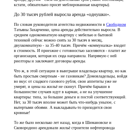
кстати, обязательно просят меблированные квартиры).
До 30 тысяч рублей выросла аренда «однушки».
По словам руководителя агентства недвижимости в
Свободном
Татьяны Захарченко, цена аренды действительно выросла. В
среднем однокомнатную квартиру с мебелью и бытовой
техникой сейчас можно снять за 30 тысяч в месяц,
двухкомнатную - за 35-40 тысяч. Причём «коммуналка» входит
в стоимость. И приезжие с готовностью заселяются - платит же
организация, которая их сюда направила. Напрямую с ней
риелторы и заключают договоры аренды.
Что ж, в этой ситуации в выигрыше владельцы квартир, но как
быть простым смертным - не газовикам? Домовладельцы, войдя
во вкус от сладкого газового рубля, свои аппетиты уже не
умерят, и цены на жильё не скинут. Причём барыши в
большинстве случаев идут в карман, а не на улучшение
квартиры: типа, за большие деньги и постой соответствующий.
Нет, за 30 тысяч вполне может быть что-нибудь унылое, с
вытертыми обоями. А выкладывать-то приходится свои
кровные!
То же было несколько лет назад, когда в Шимановске и
Сковородино арендовали жильё строители нефтепровода