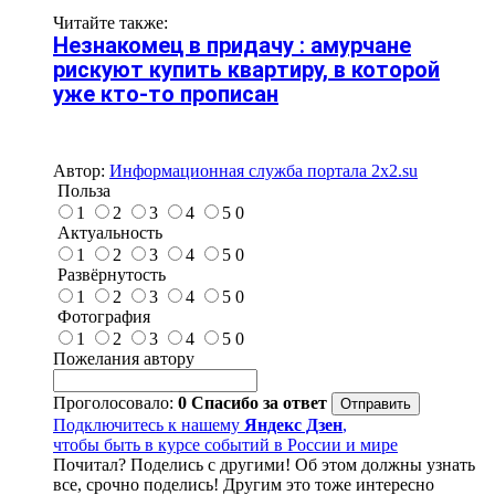
Читайте также:
Незнакомец в придачу : амурчане
рискуют купить квартиру, в которой
уже кто-то прописан
Автор:
Информационная служба портала 2x2.su
Польза
1
2
3
4
5
0
Актуальность
1
2
3
4
5
0
Развёрнутость
1
2
3
4
5
0
Фотография
1
2
3
4
5
0
Пожелания автору
Проголосовало:
0
Спасибо за ответ
Подключитесь к нашему
Яндекс Дзен
,
чтобы быть в курсе событий в России и мире
Почитал? Поделись с другими! Об этом должны узнать
все, срочно поделись! Другим это тоже интересно