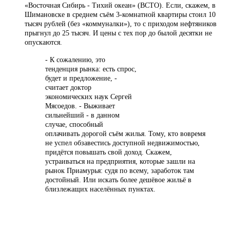
«Восточная Сибирь - Тихий океан» (ВСТО). Если, скажем, в
Шимановске в среднем съём 3-комнатной квартиры стоил 10
тысяч рублей (без «коммуналки»), то с приходом нефтяников
прыгнул до 25 тысяч. И цены с тех пор до былой десятки не
опускаются.
- К сожалению, это
тенденция рынка: есть спрос,
будет и предложение, -
считает доктор
экономических наук Сергей
Мясоедов. - Выживает
сильнейший - в данном
случае, способный
оплачивать дорогой съём жилья. Тому, кто вовремя
не успел обзавестись доступной недвижимостью,
придётся повышать свой доход. Скажем,
устраиваться на предприятия, которые зашли на
рынок Приамурья: судя по всему, заработок там
достойный. Или искать более дешёвое жильё в
близлежащих населённых пунктах.