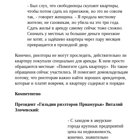
- Был слух, что свободненцы скупают квартиры,
чтобы потом сдать их приезжим, но это не совсем
так, - говорит женщина. - Я продала местному
жителю, не газовикам, но убила на это три года.
Сдать жильё в аренду самому сейчас тоже сложно.
Снимать у местных за большие деньги приезжие
не хотят, а задёшево квартира через пару месяцев
превращается в проходной двор.
Конечно, риелторы не могут проследить, действительно ли
квартиру покупали специально для аренды. К ним просто
обращаются местные: «Помогите сдать квартиру». Но такие
обращения сейчас участились. И помогают домовладельцам
потому, что риелторам важно найти хороших арендаторов,
которые и платят вовремя, и квартиру содержат в порядке.
Компетентно
Президент «Гильдии риэлторов Приамурья» Виталий
Злочевский:
- С заходом в амурские
города крупных предприятий
цена на недвижимость,
конечно, значительно