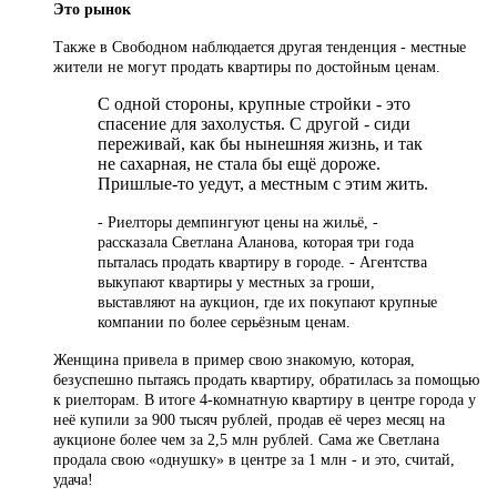
Это рынок
Также в Свободном наблюдается другая тенденция - местные
жители не могут продать квартиры по достойным ценам.
С одной стороны, крупные стройки - это
спасение для захолустья. С другой - сиди
переживай, как бы нынешняя жизнь, и так
не сахарная, не стала бы ещё дороже.
Пришлые-то уедут, а местным с этим жить.
- Риелторы демпингуют цены на жильё, -
рассказала Светлана Аланова, которая три года
пыталась продать квартиру в городе. - Агентства
выкупают квартиры у местных за гроши,
выставляют на аукцион, где их покупают крупные
компании по более серьёзным ценам.
Женщина привела в пример свою знакомую, которая,
безуспешно пытаясь продать квартиру, обратилась за помощью
к риелторам. В итоге 4-комнатную квартиру в центре города у
неё купили за 900 тысяч рублей, продав её через месяц на
аукционе более чем за 2,5 млн рублей. Сама же Светлана
продала свою «однушку» в центре за 1 млн - и это, считай,
удача!