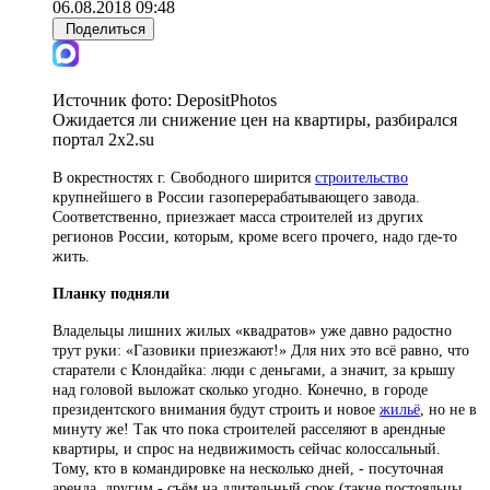
06.08.2018 09:48
Поделиться
Источник фото:
DepositPhotos
Ожидается ли снижение цен на квартиры, разбирался
портал 2x2.su
В окрестностях г. Свободного ширится
строительство
крупнейшего в России газоперерабатывающего завода.
Соответственно, приезжает масса строителей из других
регионов России, которым, кроме всего прочего, надо где-то
жить.
Планку подняли
Владельцы лишних жилых «квадратов» уже давно радостно
трут руки: «Газовики приезжают!» Для них это всё равно, что
старатели с Клондайка: люди с деньгами, а значит, за крышу
над головой выложат сколько угодно. Конечно, в городе
президентского внимания будут строить и новое
жильё
, но не в
минуту же! Так что пока строителей расселяют в арендные
квартиры, и спрос на недвижимость сейчас колоссальный.
Тому, кто в командировке на несколько дней, - посуточная
аренда, другим - съём на длительный срок (такие постояльцы,