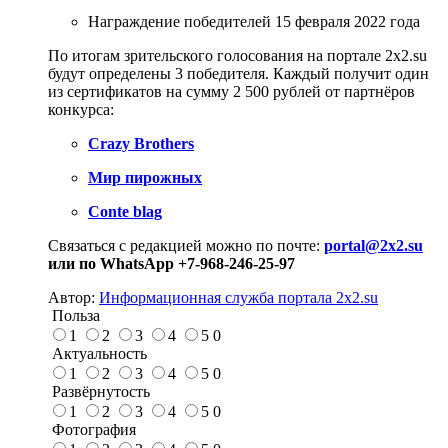
Награждение победителей 15 февраля 2022 года
По итогам зрительского голосования на портале 2х2.su
будут определены 3 победителя. Каждый получит один
из сертификатов на сумму 2 500 рублей от партнёров
конкурса:
Crazy Brothers
Мир пирожных
Conte blag
Связаться с редакцией можно по почте:
portal@2x2.su
или по WhatsApp +7-968-246-25-97
Автор:
Информационная служба портала 2x2.su
Польза
1
2
3
4
5
0
Актуальность
1
2
3
4
5
0
Развёрнутость
1
2
3
4
5
0
Фотография