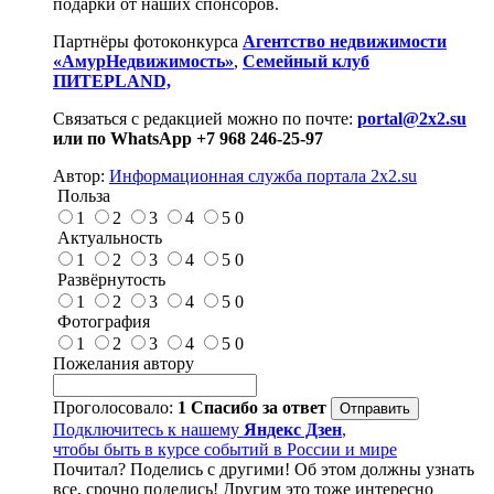
подарки от наших спонсоров.
Партнёры фотоконкурса
Агентство недвижимости
«АмурНедвижимость»
,
Семейный клуб
ПИТЕРLAND,
Связаться с редакцией можно по почте:
portal@2x2.su
или по WhatsApp +7 968 246-25-97
Автор:
Информационная служба портала 2x2.su
Польза
1
2
3
4
5
0
Актуальность
1
2
3
4
5
0
Развёрнутость
1
2
3
4
5
0
Фотография
1
2
3
4
5
0
Пожелания автору
Проголосовало:
1
Спасибо за ответ
Подключитесь к нашему
Яндекс Дзен
,
чтобы быть в курсе событий в России и мире
Почитал? Поделись с другими! Об этом должны узнать
все, срочно поделись! Другим это тоже интересно