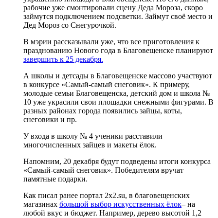
рабочие уже смонтировали сцену Деда Мороза, скоро
займутся подключением подсветки. Займут своё место и
Дед Мороз со Снегурочкой.
В мэрии рассказывали уже, что все приготовления к
празднованию Нового года в Благовещенске планируют
завершить к 25 декабря.
А школы и детсады в Благовещенске массово участвуют
в конкурсе «Самый-самый снеговик». К примеру,
молодые семьи Благовещенска, детский дом и школа №
10 уже украсили свои площадки снежными фигурами. В
разных районах города появились зайцы, коты,
снеговики и пр.
У входа в школу № 4 ученики расставили
многочисленных зайцев и макеты ёлок.
Напомним, 20 декабря будут подведены итоги конкурса
«Самый-самый снеговик». Победителям вручат
памятные подарки.
Как писал ранее портал 2х2.su, в благовещенских
магазинах
большой выбор искусственных ёлок
– на
любой вкус и бюджет. Например, дерево высотой 1,2