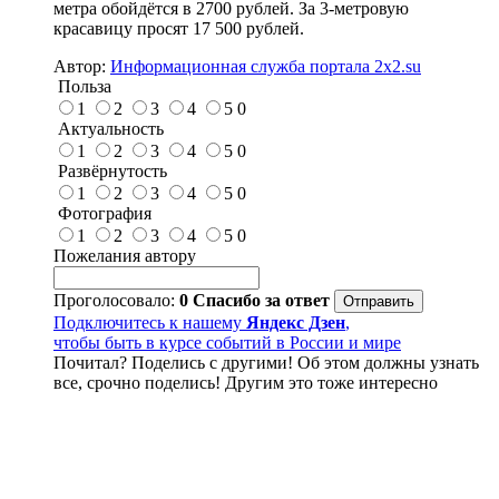
метра обойдётся в 2700 рублей. За 3-метровую
красавицу просят 17 500 рублей.
Автор:
Информационная служба портала 2x2.su
Польза
1
2
3
4
5
0
Актуальность
1
2
3
4
5
0
Развёрнутость
1
2
3
4
5
0
Фотография
1
2
3
4
5
0
Пожелания автору
Проголосовало:
0
Спасибо за ответ
Подключитесь к нашему
Яндекс Дзен
,
чтобы быть в курсе событий в России и мире
Почитал? Поделись с другими! Об этом должны узнать
все, срочно поделись! Другим это тоже интересно