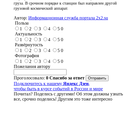
груза. В срочном порядке к станции был направлен другой
грузовой космический аппарат.
Автор:
Информационная служба портала 2x2.su
Польза
1
2
3
4
5
0
Актуальность
1
2
3
4
5
0
Развёрнутость
1
2
3
4
5
0
Фотография
1
2
3
4
5
0
Пожелания автору
Проголосовало:
0
Спасибо за ответ
Подключитесь к нашему
Яндекс Дзен
,
чтобы быть в курсе событий в России и мире
Почитал? Поделись с другими! Об этом должны узнать
все, срочно поделись! Другим это тоже интересно