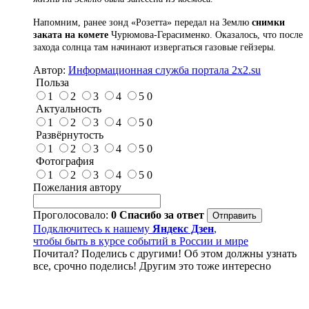
Напомним, ранее зонд «Розетта» передал на Землю
снимки
заката на комете
Чурюмова-Герасименко. Оказалось, что после
захода солнца там начинают извергаться газовые гейзеры.
Автор:
Информационная служба портала 2x2.su
Польза
1
2
3
4
5
0
Актуальность
1
2
3
4
5
0
Развёрнутость
1
2
3
4
5
0
Фотография
1
2
3
4
5
0
Пожелания автору
Проголосовало:
0
Спасибо за ответ
Подключитесь к нашему
Яндекс Дзен
,
чтобы быть в курсе событий в России и мире
Почитал? Поделись с другими! Об этом должны узнать
все, срочно поделись! Другим это тоже интересно