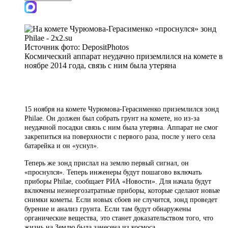
Источник фото:
DepositPhotos
Космический аппарат неудачно приземлился на комете в
ноябре 2014 года, связь с ним была утеряна
15 ноября на комете Чурюмова-Герасименко приземлился зонд
Philae. Он должен был собрать грунт на комете, но из-за
неудачной посадки связь с ним была утеряна. Аппарат не смог
закрепиться на поверхности с первого раза, после у него села
батарейка и он «уснул».
Теперь же зонд прислал на землю первый сигнал, он
«проснулся». Теперь инженеры будут пошагово включать
приборы Philae, сообщает РИА «Новости». Для начала будут
включены неэнергозатратные приборы, которые сделают новые
снимки кометы. Если новых сбоев не случится, зонд проведет
бурение и анализ грунта. Если там будут обнаружены
органические вещества, это станет доказательством того, что
жизнь на Землю была занесена из космоса.