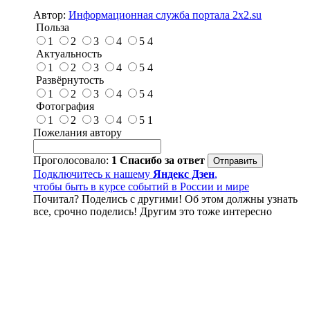
Автор:
Информационная служба портала 2x2.su
Польза
1
2
3
4
5
4
Актуальность
1
2
3
4
5
4
Развёрнутость
1
2
3
4
5
4
Фотография
1
2
3
4
5
1
Пожелания автору
Проголосовало:
1
Спасибо за ответ
Подключитесь к нашему
Яндекс Дзен
,
чтобы быть в курсе событий в России и мире
Почитал? Поделись с другими! Об этом должны узнать
все, срочно поделись! Другим это тоже интересно