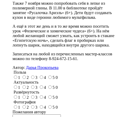
Также 7 ноября можно попробовать себя в лепке из
полимерной глины. В 11.00 в библиотеке пройдёт
занятие «Русалочка Ариэль» (6+). Дети будут создавать
кулон в виде героини любимого мультфильма.
А ещё в этот же день и в то же время можно посетить
урок «Физические и химические чудеса» (6+). На нём
любой желающий сможет узнать, как устроить в стакане
«Египетскую ночь», сделать флаг в пробирках или
лопнуть шарик, находящийся внутри другого шарика.
Записаться на любой из перечисленных мастер-классов
можно по телефону 8-924-672-15-61.
Автор:
Дарья Прокопьева
Польза
1
2
3
4
5
0
Актуальность
1
2
3
4
5
0
Развёрнутость
1
2
3
4
5
0
Фотография
1
2
3
4
5
0
Пожелания автору