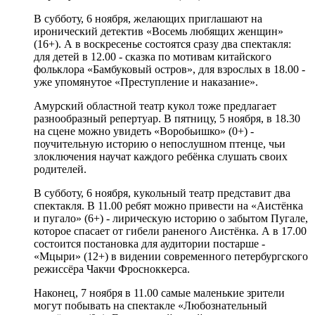
В субботу, 6 ноября, желающих приглашают на
иронический детектив «Восемь любящих женщин»
(16+). А в воскресенье состоятся сразу два спектакля:
для детей в 12.00 - сказка по мотивам китайского
фольклора «Бамбуковый остров», для взрослых в 18.00 -
уже упомянутое «Преступление и наказание».
Амурский областной театр кукол тоже предлагает
разнообразный репертуар. В пятницу, 5 ноября, в 18.30
на сцене можно увидеть «Воробьишко» (0+) -
поучительную историю о непослушном птенце, чьи
злоключения научат каждого ребёнка слушать своих
родителей.
В субботу, 6 ноября, кукольный театр представит два
спектакля. В 11.00 ребят можно привести на «Аистёнка
и пугало» (6+) - лирическую историю о забытом Пугале,
которое спасает от гибели раненого Аистёнка. А в 17.00
состоится постановка для аудитории постарше -
«Мцыри» (12+) в видении современного петербургского
режиссёра Чакчи Фросноккерса.
Наконец, 7 ноября в 11.00 самые маленькие зрители
могут побывать на спектакле «Любознательный