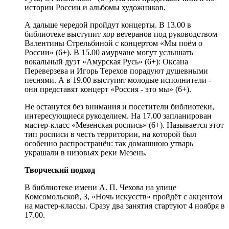
истории России и альбомы художников.
А дальше чередой пройдут концерты. В 13.00 в
библиотеке выступит хор ветеранов под руководством
Валентины Стрельбиной с концертом «Мы поём о
России» (6+). В 15.00 амурчане могут услышать
вокальный дуэт «Амурская Русь» (6+): Оксана
Переверзева и Игорь Терехов порадуют душевными
песнями. А в 19.00 выступят молодые исполнители -
они представят концерт «Россия - это мы» (6+).
Не останутся без внимания и посетители библиотеки,
интересующиеся рукоделием. На 17.00 запланирован
мастер-класс «Мезенская роспись» (6+). Называется этот
тип росписи в честь территории, на которой был
особенно распространён: так домашнюю утварь
украшали в низовьях реки Мезень.
Творческий подход
В библиотеке имени А. П. Чехова на улице
Комсомольской, 3, «Ночь искусств» пройдёт с акцентом
на мастер-классы. Сразу два занятия стартуют 4 ноября в
17.00.