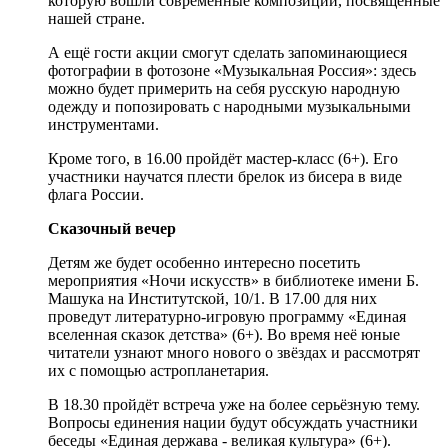
которую вошли современные композиции, посвящённые
нашей стране.
А ещё гости акции смогут сделать запоминающиеся
фотографии в фотозоне «Музыкальная Россия»: здесь
можно будет примерить на себя русскую народную
одежду и попозировать с народными музыкальными
инструментами.
Кроме того, в 16.00 пройдёт мастер-класс (6+). Его
участники научатся плести брелок из бисера в виде
флага России.
Сказочный вечер
Детям же будет особенно интересно посетить
мероприятия «Ночи искусств» в библиотеке имени Б.
Машука на Институтской, 10/1. В 17.00 для них
проведут литературно-игровую программу «Единая
вселенная сказок детства» (6+). Во время неё юные
читатели узнают много нового о звёздах и рассмотрят
их с помощью астропланетария.
В 18.30 пройдёт встреча уже на более серьёзную тему.
Вопросы единения нации будут обсуждать участники
беседы «Единая держава - великая культура» (6+).