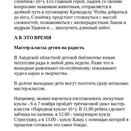
слонёнок» (0+). Его главный герой, надоев со своими
вопросами знакомым животным, отправляется в
далёкий путь к пугающему Крокодилу. Чтобы добраться
до него, Слонёнку предстоит столкнуться с массой
сложностей, познакомиться с жизнерадостным Львом и
мудрым Удавом и… заполучить длинный хобот.
А В ЭТО ВРЕМЯ
Мастер-классы детям на радость
В Амурской областной детской библиотеке юным
читателям рады в любой день недели. Разве что в
выходные развлекают по-особенному: показывают
чудеса науки и творчества.
В долгие выходные дети могут посетить сразу несколько
мастер-классов.
Например, можно научиться изготавливать лоскутные
куклы - 6 и 7 ноября пройдёт трёхчасовой цикл мастер-
классов «Народная кукла» (6+). В 11.00 ребята сделают
зайчика на пальчик, в 12.00 - танцующую куклу
Стригушку, а в 13.00 - куклу Кашу, с помощью которой в
прошлом готовили это самое блюдо.