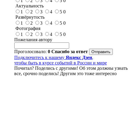
1
2
3
4
5
0
Актуальность
1
2
3
4
5
0
Развёрнутость
1
2
3
4
5
0
Фотография
1
2
3
4
5
0
Пожелания автору
Проголосовало:
0
Спасибо за ответ
Подключитесь к нашему
Яндекс Дзен
,
чтобы быть в курсе событий в России и мире
Почитал? Поделись с другими! Об этом должны узнать
все, срочно поделись! Другим это тоже интересно