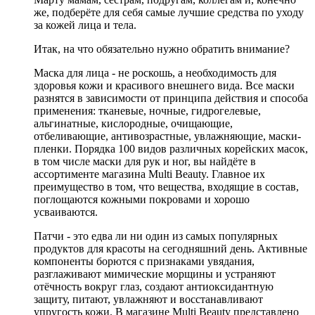
же, подберёте для себя самые лучшие средства по уходу
за кожей лица и тела.
Итак, на что обязательно нужно обратить внимание?
Маска для лица - не роскошь, а необходимость для
здоровья кожи и красивого внешнего вида. Все маски
разнятся в зависимости от принципа действия и способа
применения: тканевые, ночные, гидрогелевые,
альгинатные, кислородные, очищающие,
отбеливающие, антивозрастные, увлажняющие, маски-
пленки. Порядка 100 видов различных корейских масок,
в том числе маски для рук и ног, вы найдёте в
ассортименте магазина Multi Beauty. Главное их
преимущество в том, что вещества, входящие в состав,
поглощаются кожными покровами и хорошо
усваиваются.
Патчи - это едва ли ни один из самых популярных
продуктов для красоты на сегодняшний день. Активные
компоненты борются с признаками увядания,
разглаживают мимические морщины и устраняют
отёчность вокруг глаз, создают антиоксидантную
защиту, питают, увлажняют и восстанавливают
упругость кожи. В магазине Multi Beauty представлено