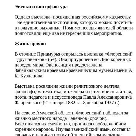
Эвенки и контрфактура
Однако выставка, посвященная российскому казачеству,
- не единственная экспозиция, которую можно посетить
в грядущие выходные. Помимо нее для жителей области
подготовили еще два интереснейших мероприятия.
Жизнь орочон
В столице Приамурья открылась выставка «Флоренский
- друг эвенков» (6+). Она приурочена ко Дню коренных
народов мира. Экспозиция предоставлена
Забайкальским краевым краеведческим музеем имени А.
К. Кузнецова.
Выставка посвящена жизни религиозного деятеля,
философа, математика, инженера и естествоиспытателя,
поэта, педагога и искусствоведа Павла Александровича
Флоренского (21 января 1882 г. - 8 декабря 1937 г.).
На севере Амурской области Флоренский наблюдал за
жизнью местного народа - эвенков (орочон).
Восхищался их смелостью, проникся свободолюбием
коренных народов. Изучая эвенкийский язык, составил
словарь и написал поэму об эвенкийском мальчике.