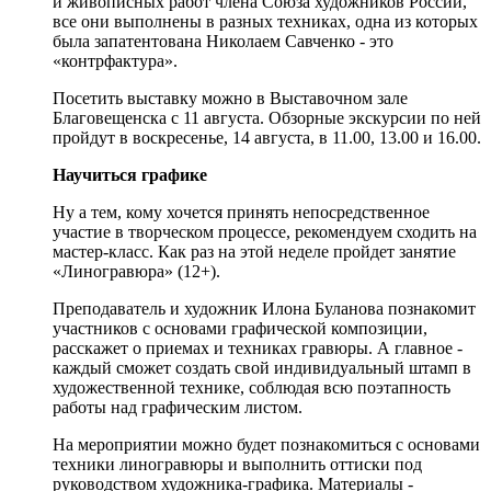
и живописных работ члена Союза художников России,
все они выполнены в разных техниках, одна из которых
была запатентована Николаем Савченко - это
«контрфактура».
Посетить выставку можно в Выставочном зале
Благовещенска с 11 августа. Обзорные экскурсии по ней
пройдут в воскресенье, 14 августа, в 11.00, 13.00 и 16.00.
Научиться графике
Ну а тем, кому хочется принять непосредственное
участие в творческом процессе, рекомендуем сходить на
мастер-класс. Как раз на этой неделе пройдет занятие
«Линогравюра» (12+).
Преподаватель и художник Илона Буланова познакомит
участников с основами графической композиции,
расскажет о приемах и техниках гравюры. А главное -
каждый сможет создать свой индивидуальный штамп в
художественной технике, соблюдая всю поэтапность
работы над графическим листом.
На мероприятии можно будет познакомиться с основами
техники линогравюры и выполнить оттиски под
руководством художника-графика. Материалы -