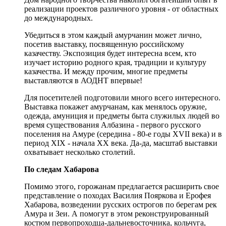
реализации проектов различного уровня - от областных
до международных.
Убедиться в этом каждый амурчанин может лично,
посетив выставку, посвященную российскому
казачеству. Экспозиция будет интересна всем, кто
изучает историю родного края, традиции и культуру
казачества. И между прочим, многие предметы
выставляются в АОДНТ впервые!
Для посетителей подготовили много всего интересного.
Выставка покажет амурчанам, как менялось оружие,
одежда, амуниция и предметы быта служилых людей во
время существования Албазина - первого русского
поселения на Амуре (середина - 80-е годы XVII века) и в
период XIX - начала XX века. Да-да, масштаб выставки
охватывает несколько столетий.
По следам Хабарова
Помимо этого, горожанам предлагается расширить свое
представление о походах Василия Пояркова и Ерофея
Хабарова, возведении русских острогов по берегам рек
Амура и Зеи. А помогут в этом реконструированный
костюм первопроходца-дальневосточника, кольчуга,