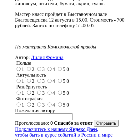
линолеум, штихели, бумага, акрил, гуашь.
Мастер-класс пройдет в Выставочном зале
Благовещенска 12 августа в 15.00. Стоимость - 700
рублей. Запись по телефону 51-00-05.
По материала Комсомольской правды
Автор:
Лилия Фомина
Польза
1
2
3
4
5
0
Актуальность
1
2
3
4
5
0
Развёрнутость
1
2
3
4
5
0
Фотография
1
2
3
4
5
0
Пожелания автору
Проголосовало:
0
Спасибо за ответ
Подключитесь к нашему
Яндекс Дзен
,
чтобы быть в курсе событий в России и мире