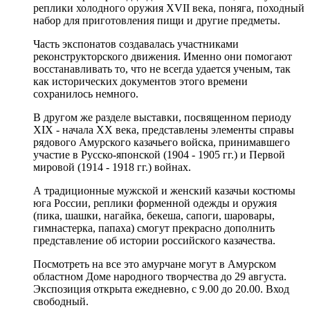
реплики холодного оружия XVII века, поняга, походный
набор для приготовления пищи и другие предметы.
Часть экспонатов создавалась участниками
реконструкторского движения. Именно они помогают
восстанавливать то, что не всегда удается ученым, так
как исторических документов этого времени
сохранилось немного.
В другом же разделе выставки, посвященном периоду
XIX - начала ХХ века, представлены элементы справы
рядового Амурского казачьего войска, принимавшего
участие в Русско-японской (1904 - 1905 гг.) и Первой
мировой (1914 - 1918 гг.) войнах.
А традиционные мужской и женский казачьи костюмы
юга России, реплики форменной одежды и оружия
(пика, шашки, нагайка, бекеша, сапоги, шаровары,
гимнастерка, папаха) смогут прекрасно дополнить
представление об истории российского казачества.
Посмотреть на все это амурчане могут в Амурском
областном Доме народного творчества до 29 августа.
Экспозиция открыта ежедневно, с 9.00 до 20.00. Вход
свободный.