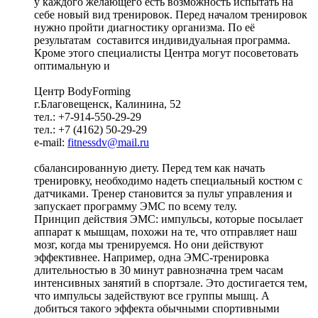
у каждого желающего есть возможность испытать на
себе новый вид тренировок. Перед началом тренировок
нужно пройти диагностику организма. По её
результатам составится индивидуальная программа.
Кроме этого специалисты Центра могут посоветовать
оптимальную и
Центр BodyForming
г.Благовещенск, Калинина, 52
тел.: +7-914-550-29-29
тел.: +7 (4162) 50-29-29
e-mail:
fitnessdv@mail.ru
сбалансированную диету. Перед тем как начать
тренировку, необходимо надеть специальный костюм с
датчиками. Тренер становится за пульт управления и
запускает программу ЭМС по всему телу.
Принцип действия ЭМС: импульсы, которые посылает
аппарат к мышцам, похожи на те, что отправляет наш
мозг, когда мы тренируемся. Но они действуют
эффективнее. Например, одна ЭМС-тренировка
длительностью в 30 минут равнозначна трем часам
интенсивных занятий в спортзале. Это достигается тем,
что импульсы задействуют все группы мышц. А
добиться такого эффекта обычными спортивными