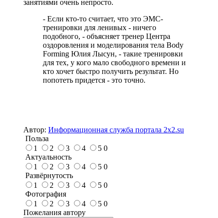
занятиями очень непросто.
- Если кто-то считает, что это ЭМС-
тренировки для ленивых - ничего
подобного, - объясняет тренер Центра
оздоровления и моделирования тела Body
Forming Юлия Лысун, - такие тренировки
для тех, у кого мало свободного времени и
кто хочет быстро получить результат. Но
попотеть придется - это точно.
Автор:
Информационная служба портала 2x2.su
Польза
1
2
3
4
5
0
Актуальность
1
2
3
4
5
0
Развёрнутость
1
2
3
4
5
0
Фотография
1
2
3
4
5
0
Пожелания автору