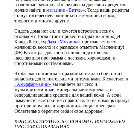
различные начинки. Ингредиенты для своих рецептов
можно найти в
магазине «Витязь»
. Тогда ваши рецепты
станут интереснее: блинчики с ветчиной, сыром,
творогом и многие другие.
Сидеть дома нет сил и хочется встретить весну с
огоньком? Тогда стоит провести отдых на природе!
Каждый год
турбаза «Мухинка»
приглашает всех
желающих весело и с размахом отметить Масленицу!
(0+) В этот раз для гостей вновь подготовлена
насыщенная программа с песнями, хороводами и
спортивными состязаниями.
Чтобы ваш организм в праздники не дал сбой, стоит
запастись дополнительными витаминами. К счастью, в
«Амурфармации»
вы найдете для себя и
мультивитаминные, минеральные комплексы, и
оздоравливающие средства для вашей кожи. А если
иммунитет всё-таки не справился, то на помощь придут
противовирусные и жаропонижающие препараты.
Обязательно берегите себя и своё здоровье!
КОНСУЛЬТИРУЙТЕСЬ С ВРАЧОМ О ВОЗМОЖНЫХ
ПРОТИВОПОКАЗАНИЯХ