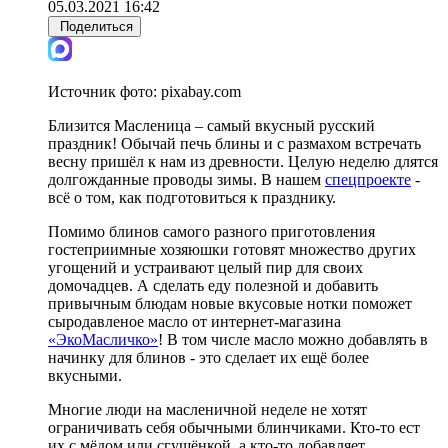
05.03.2021 16:42
Поделиться
Источник фото:
pixabay.com
Близится Масленица – самый вкусный русский
праздник! Обычай печь блины и с размахом встречать
весну пришёл к нам из древности. Целую неделю длятся
долгожданные проводы зимы. В нашем
спецпроекте
-
всё о том, как подготовиться к празднику.
Помимо блинов самого разного приготовления
гостеприимные хозяюшки готовят множество других
угощений и устраивают целый пир для своих
домочадцев. А сделать еду полезной и добавить
привычным блюдам новые вкусовые нотки поможет
сыродавленое масло от интернет-магазина
«ЭкоМасличко»
! В том числе масло можно добавлять в
начинку для блинов - это сделает их ещё более
вкусными.
Многие люди на масленичной неделе не хотят
ограничивать себя обычными блинчиками. Кто-то ест
их с мёдом или сгущёнкой, а кто-то добавляет