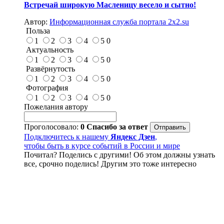
Встречай широкую Масленицу весело и сытно!
Автор:
Информационная служба портала 2x2.su
Польза
1
2
3
4
5
0
Актуальность
1
2
3
4
5
0
Развёрнутость
1
2
3
4
5
0
Фотография
1
2
3
4
5
0
Пожелания автору
Проголосовало:
0
Спасибо за ответ
Подключитесь к нашему
Яндекс Дзен
,
чтобы быть в курсе событий в России и мире
Почитал? Поделись с другими! Об этом должны узнать
все, срочно поделись! Другим это тоже интересно