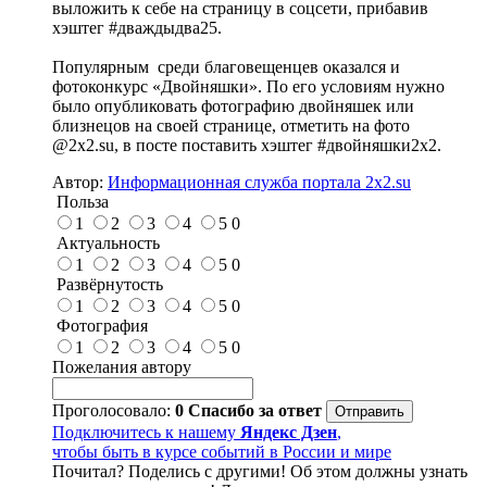
выложить к себе на страницу в соцсети, прибавив
хэштег #дваждыдва25.
Популярным среди благовещенцев оказался и
фотоконкурс «Двойняшки». По его условиям нужно
было опубликовать фотографию двойняшек или
близнецов на своей странице, отметить на фото
@2x2.su, в посте поставить хэштег #двойняшки2х2.
Автор:
Информационная служба портала 2x2.su
Польза
1
2
3
4
5
0
Актуальность
1
2
3
4
5
0
Развёрнутость
1
2
3
4
5
0
Фотография
1
2
3
4
5
0
Пожелания автору
Проголосовало:
0
Спасибо за ответ
Подключитесь к нашему
Яндекс Дзен
,
чтобы быть в курсе событий в России и мире
Почитал? Поделись с другими! Об этом должны узнать