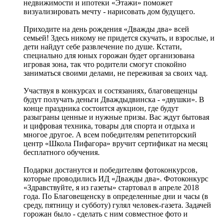
недвижимости и ипотеки «Этажи» поможет
визуализировать мечту - нарисовать дом будущего.
Приходите на день рождения «Дважды два» всей
семьей! Здесь никому не придется скучать, и взрослые, и
дети найдут себе развлечение по душе. Кстати,
специально для юных горожан будет организована
игровая зона, так что родители смогут спокойно
заниматься своими делами, не переживая за своих чад.
Участвуя в конкурсах и состязаниях, благовещенцы
будут получать деньги Дваждыдвинска - «двушки». В
конце праздника состоится аукцион, где будут
разыграны ценные и нужные призы. Вас ждут бытовая
и цифровая техника, товары для спорта и отдыха и
многое другое. А всем победителям репетиторский
центр «Школа Пифагора» вручит сертификат на месяц
бесплатного обучения.
Подарки достанутся и победителям фотоконкурсов,
которые проводились ИД «Дважды два». Фотоконкурс
«Здравствуйте, я из газеты» стартовал в апреле 2018
года. По Благовещенску в определенные дни и часы (в
среду, пятницу и субботу) гулял человек-газета. Задачей
горожан было - сделать с ним совместное фото и