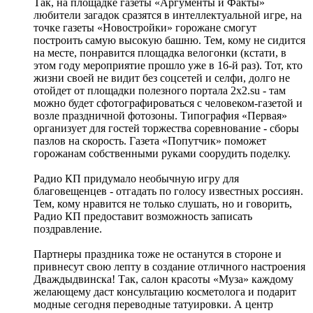
Так, на площадке газеты «Аргументы и Факты»
любители загадок сразятся в интеллектуальной игре, на
точке газеты «Новостройки» горожане смогут
построить самую высокую башню. Тем, кому не сидится
на месте, понравится площадка велогонки (кстати, в
этом году мероприятие прошло уже в 16-й раз). Тот, кто
жизни своей не видит без соцсетей и селфи, долго не
отойдет от площадки полезного портала 2x2.su - там
можно будет сфотографироваться с человеком-газетой и
возле праздничной фотозоны. Типография «Первая»
организует для гостей торжества соревнование - сборы
пазлов на скорость. Газета «Попутчик» поможет
горожанам собственными руками соорудить поделку.
Радио КП придумало необычную игру для
благовещенцев - отгадать по голосу известных россиян.
Тем, кому нравится не только слушать, но и говорить,
Радио КП предоставит возможность записать
поздравление.
Партнеры праздника тоже не останутся в стороне и
привнесут свою лепту в создание отличного настроения
Дваждыдвинска! Так, салон красоты «Муза» каждому
желающему даст консультацию косметолога и подарит
модные сегодня переводные татуировки. А центр