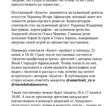
тандеме. Но супруги решают во чтобы то ни стало
присутствовать на торжестве…
Постановкой «Букета» занимается заслуженный деятель
искусств Украины Игорь Афанасьев, который знает все
тонкости режиссёрского ремесла. Композитором
спектакля стал заслуженный артист Украины Владимир
Быстряков, хореографом - заслуженная артистка
Амурской области Ольга Черевко. Главные роли
исполнят Юрий Егоров и Ольга Зорина, покорившие
амурчан своей игрой во множестве постановок.
Премьера спектакля «Букет» пройдет в пятницу, 25
июня, в 18.30. Сразу после постановки состоится
«букетно-конфетная встреча» зрителей с автором пьесы
Яной Стародуб-Афанасьевой. Чтобы попасть на неё,
нужно выложить в своём аккаунте фотографию или
видео с билетом и рассказ о том, почему вы хотите
встретиться с автором «Букета». В публикации или
сториз нужно отметить аккаунты
@amurteatr_ru и
@starodubafanasyeva.
Также постановку можно будет увидеть 26 и 27 июня в
18.00. А после просмотра зрителям предлагают
поучаствовать в конкурсе рецензий от Амурского
областного театра драмы и выиграть призы – только не