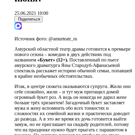
25.06.2021 10:00
Поделиться
Источник фото:
@amurteatr_ru
Амурский областной театр драмы готовится к премьере
нового сезона – комедии в двух действиях под
названием
«Букет» (12+).
Поставленный по пьесе
амурского драматурга Яны Стародуб-Афанасьевой
спектакль расскажет историю обычной семьи, попавшей
в крайне необычных обстоятельствах.
Итак, в центре сюжета оказываются супруги. Жили они
себе спокойно, жили – и тут муж притащил домой
огромный букет роз. А ведь он никогда не дарил жене
больше трёх хризантем! Загадочный букет заставляет
мужа и жену вспомнить обо всех тонкостях и
сложностях их семейной жизни и практически доводит
до развода. А в это же время их дочь готовится выйти
замуж, но не приглашает на свадьбу родителей, потому
что на празднике нужно будет прыгать с парашютом в