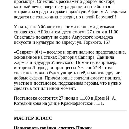
просмотра. Спектакль расскажет о добром докторе,
который лечит зверят с утра до ночи и не боится
отправиться рад них даже в далёкую Африку. А ведь там
водятся не только дикие звери, но и злой Бармалей!
Узнать, как Айболит со своими верными друзьями
справятся с Айболитом, дети смогут 27 июня в 11.00.
Спектакль покажут на сцене Амурского колледжа
искусств и культуры по адресу: ул. Горького, 157
«Секрет» (0+)
– веселое и оригинальное представление,
основанное на стихах Григория Сапгира, Даниила
Хармса и Эдуарда Успенского. Помните, например,
историю Людоеда и принцессы Ужасной? В этом
спектакле можно будет увидеть и её, и многие другие
добрые сказки. Причём юные зрители смогут принять
участие в постановке, подсказывая героям, что нужно
сделать в тот или иной момент.
Постановка состоится 27 июня в 11.00 в Доме И. А.
Котельникова на улице Краснофлотской, 131.
МАСТЕР-КЛАСС
Нарисовать совёнка, слепить Пикачу