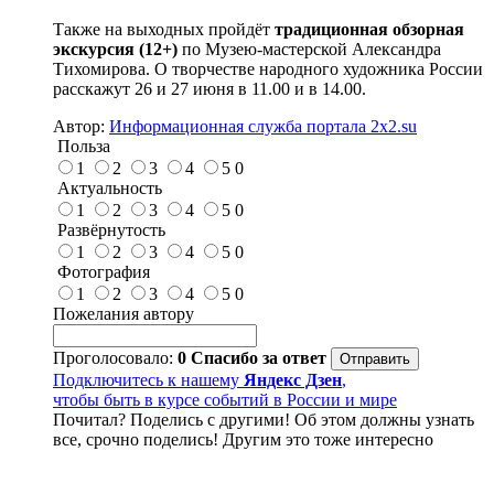
Также на выходных пройдёт
традиционная обзорная
экскурсия (12+)
по Музею-мастерской Александра
Тихомирова. О творчестве народного художника России
расскажут 26 и 27 июня в 11.00 и в 14.00.
Автор:
Информационная служба портала 2x2.su
Польза
1
2
3
4
5
0
Актуальность
1
2
3
4
5
0
Развёрнутость
1
2
3
4
5
0
Фотография
1
2
3
4
5
0
Пожелания автору
Проголосовало:
0
Спасибо за ответ
Подключитесь к нашему
Яндекс Дзен
,
чтобы быть в курсе событий в России и мире
Почитал? Поделись с другими! Об этом должны узнать
все, срочно поделись! Другим это тоже интересно