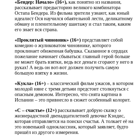
«Бендер: Начало» (16+),
как понятно из названия,
рассказывает предысторию великого комбинатора
Остапа Бендера. Из фильма зрители узнают, как юный
идеалист Ося научился обаятельной лести, деликатному
обману и пленительному шантажу и стал таким, каким
его знает вся страна.
«Проклятый чиновник» (16+)
представляет собой
комедию о жуликоватом чиновнике, которого
проклинает обиженная бабушка. Сказанное в сердцах
пожелание начинает сбываться: главный герой больше
не может брать взятки, ведь все деньги сгорают у него в
руках! А ведь он вот-вот должен получить самую
большую взятку в жизни.
«Кукла» (16+)
– классический фильм ужасов, в котором
молодой няне с тремя детьми предстоит столкнуться с
опасным демоном. Интересно, что снята картина в
Испании – это привнесло в сюжет особенный колорит.
«С – счастье» (12+)
рассказывает добрую сказку о
жизнерадостной двенадцатилетней девочке Кэндис,
которая отправляется на поиски счастья. А толкает её на
это новенький одноклассник, который заявляет, будто
пришёл из другого измерения.