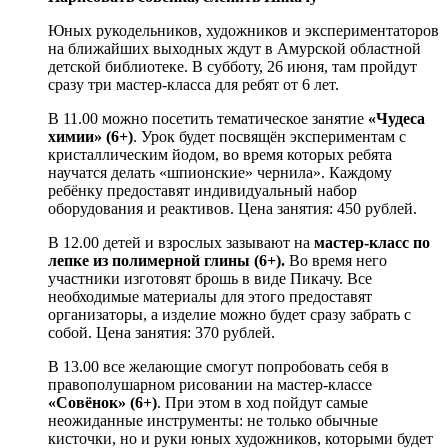
Юных рукодельников, художников и экспериментаторов
на ближайших выходных ждут в Амурской областной
детской библиотеке. В субботу, 26 июня, там пройдут
сразу три мастер-класса для ребят от 6 лет.
В 11.00 можно посетить тематическое занятие
«Чудеса
химии» (6+)
. Урок будет посвящён экспериментам с
кристаллическим йодом, во время которых ребята
научатся делать «шпионские» чернила». Каждому
ребёнку предоставят индивидуальный набор
оборудования и реактивов. Цена занятия: 450 рублей.
В 12.00 детей и взрослых зазывают на
мастер-класс по
лепке из полимерной глины (6+).
Во время него
участники изготовят брошь в виде Пикачу. Все
необходимые материалы для этого предоставят
организаторы, а изделие можно будет сразу забрать с
собой. Цена занятия: 370 рублей.
В 13.00 все желающие смогут попробовать себя в
правополушарном рисовании на мастер-классе
«Совёнок» (6+)
. При этом в ход пойдут самые
неожиданные инструменты: не только обычные
кисточки, но и руки юных художников, которыми будет