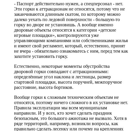
- Паспорт действительно нужен, а спецперсонал - нет.
Эти горки к аттракционам не относятся, потому что не
заканчиваются длинным скатом, по которому можно
далеко уехать по ледовой поверхности - большую-то
горку во дворе не установишь. А вообще именно
дворовые объекты относятся к категории «детские
игровые площадки», контролируются уже
управляющими компаниями или собственниками жилья
и имеют свой регламент, который, естественно, принят
не вчера - обязательно ознакомьтесь с ним, перед тем как
захотите установить горку.
Естественно, некоторые моменты обустройства
дворовой горки совпадают с аттракционными:
определённые угол наклона и лестницы, размер
стартовой площадки, высота поручней, межпоручное
расстояние, высота бортиков.
Вообще горки к сложным техническим объектам не
относятся, поэтому ничего сложного в их установке нет.
Правила эксплуатации мы всем муниципалам
направили. И у всех, кто хочет сделать праздник
безопасным, это большого ажиотажа не вызвало. Хотя в
ряде территорий, например, возникли вопросы, как
правильно сделать лесенку или почему на креплениях