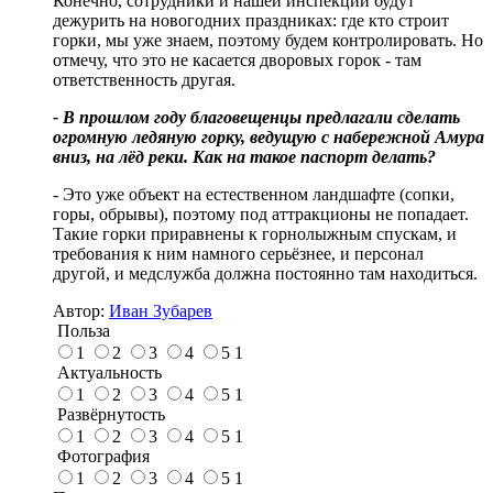
Конечно, сотрудники и нашей инспекции будут
дежурить на новогодних праздниках: где кто строит
горки, мы уже знаем, поэтому будем контролировать. Но
отмечу, что это не касается дворовых горок - там
ответственность другая.
- В прошлом году благовещенцы предлагали сделать
огромную ледяную горку, ведущую с набережной Амура
вниз, на лёд реки. Как на такое паспорт делать?
- Это уже объект на естественном ландшафте (сопки,
горы, обрывы), поэтому под аттракционы не попадает.
Такие горки приравнены к горнолыжным спускам, и
требования к ним намного серьёзнее, и персонал
другой, и медслужба должна постоянно там находиться.
Автор:
Иван Зубарев
Польза
1
2
3
4
5
1
Актуальность
1
2
3
4
5
1
Развёрнутость
1
2
3
4
5
1
Фотография
1
2
3
4
5
1