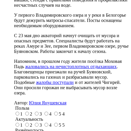
несчастных случаев на воде.
У первого Владимировского озера и у реки в Белогорье
будут дежурить матросы-спасатели. Посты оснащены
необходимым оборудованием.
С 23 мая дно акваторий начнут очищать от мусора и
опасных предметов. Специалисты будут работать на
реках Амуре и Зее, первом Владимировском озере, ручье
Буяновском. Работы закончат к началу сезона.
Напомним, в прошлом году жители посёлка Моховая
Падь
жаловались на нечистоплотных отдыхающих
.
Благовещенцы приезжали на ручей Буяновский,
парковались на газонах и разбрасывали мусор.
Подобные
жалобы поступали
и от жителей Чигирей.
Они просили горожан не выбрасывать мусор возле
озера.
Автор:
Юлия Янушевская
Польза
1
2
3
4
5
4
Актуальность
1
2
3
4
5
5
Развёрнутость