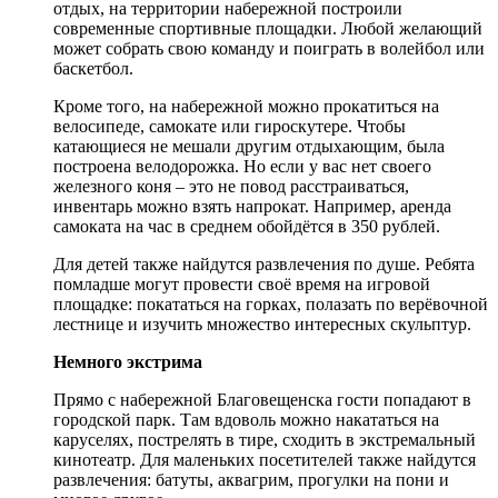
отдых, на территории набережной построили
современные спортивные площадки. Любой желающий
может собрать свою команду и поиграть в волейбол или
баскетбол.
Кроме того, на набережной можно прокатиться на
велосипеде, самокате или гироскутере. Чтобы
катающиеся не мешали другим отдыхающим, была
построена велодорожка. Но если у вас нет своего
железного коня – это не повод расстраиваться,
инвентарь можно взять напрокат. Например, аренда
самоката на час в среднем обойдётся в 350 рублей.
Для детей также найдутся развлечения по душе. Ребята
помладше могут провести своё время на игровой
площадке: покататься на горках, полазать по верёвочной
лестнице и изучить множество интересных скульптур.
Немного экстрима
Прямо с набережной Благовещенска гости попадают в
городской парк. Там вдоволь можно накататься на
каруселях, пострелять в тире, сходить в экстремальный
кинотеатр. Для маленьких посетителей также найдутся
развлечения: батуты, аквагрим, прогулки на пони и