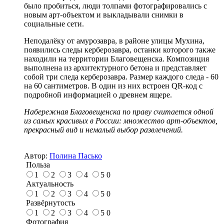
было пробиться, люди толпами фотографировались с
новым арт-объектом и выкладывали снимки в
социальные сети.
Неподалёку от амурозавра, в районе улицы Мухина,
появились следы керберозавра, останки которого также
находили на территории Благовещенска. Композиция
выполнена из архитектурного бетона и представляет
собой три следа керберозавра. Размер каждого следа - 60
на 60 сантиметров. В один из них встроен QR-код с
подробной информацией о древнем ящере.
Набережная Благовещенска по праву считается одной
из самых красивых в России: множество арт-объектов,
прекрасный вид и немалый выбор развлечений.
Автор:
Полина Пасько
Польза
1
2
3
4
5
0
Актуальность
1
2
3
4
5
0
Развёрнутость
1
2
3
4
5
0
Фотография