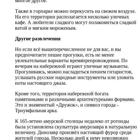
многое другое.
Также в горпарке можно перекусить на свежем воздухе.
На его территории располагается несколько уличных
кафе. А любители сладкого могут полакомиться сладкой
ватой и мягким мороженым.
Другие развлечения
Но если всё вышеперечисленное не для вас, и вы
предпочитаете пешие прогулки, есть не менее
увлекательные варианты времяпрепровождения. По
вечерам на набережной играют уличные музыканты.
Прогуливаясь, можно насладиться пением гитаристов,
услышать русские народные инструменты или уловить
ноты настоящего джаза.
Кроме того, территория набережной богата
памятниками и различными архитектурными формами.
Это и знаменитый «Дружок», и символ города -
Триумфальная арка.
К 165-летию амурской столицы недалеко от ротонды
была установлена скульптура амурозавра в натуральную
величину. Динозавр произвёл настоящий фурор среди
жителей города. Несколько дней к нему невозможно