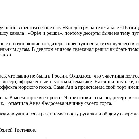
частие в шестом сезоне шоу «Кондитер» на телеканале «Пятниц
шоу канала - «Орёл и решка», поэтому десерты были на тему пу
ые и начинающие кондитеры соревнуются за титул лучшего в с
льным датам. В девятом эпизоде телеканал решил выбрать темо
енска.
сь, что давно не была в России. Оказалось, что участница долго
а десерт, оформленный в морской тематике. На синей помадке, 
эффекта морского песка. Сама Анна представила свой торт именн
ль. В моём торте всё просто. Я приготовила на шоу десерт, в ко
, - отметила Анна Федосеева начинку своего торта.
кзамов удивился отрезанному хвосту русалки и общему оформл
ергей Третьяков.