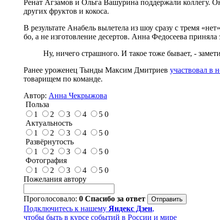
Ренат Агзамов и Ольга Вашурина поддержали коллегу. Он
других фруктов и кокоса.
В результате Анабель вылетела из шоу сразу с тремя «нет
бо, а не изготовление десертов. Анна Федосеева приняла
Ну, ничего страшного. И такое тоже бывает, - замети
Ранее уроженец Тынды Максим Дмитриев
участвовал в 
товарищем по команде.
Автор:
Анна Чекрыжова
Польза
1
2
3
4
5
0
Актуальность
1
2
3
4
5
0
Развёрнутость
1
2
3
4
5
0
Фотография
1
2
3
4
5
0
Пожелания автору
Проголосовало:
0
Спасибо за ответ
Подключитесь к нашему
Яндекс Дзен
,
чтобы быть в курсе событий в России и мире