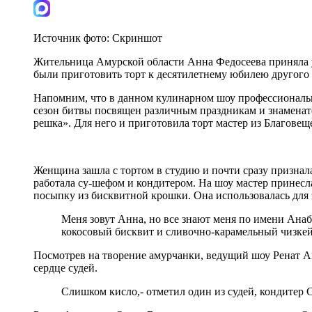
Источник фото:
Скриншот
Жительница Амурской области Анна Федосеева приняла у
были приготовить торт к десятилетнему юбилею другого 
Напомним, что в данном кулинарном шоу профессиональн
сезон битвы посвящен различным праздникам и знаменате
решка». Для него и приготовила торт мастер из Благовещ
Женщина зашла с тортом в студию и почти сразу признала
работала су-шефом и кондитером. На шоу мастер принесл
посыпку из бисквитной крошки. Она использовалась для 
Меня зовут Анна, но все знают меня по имени Анабе
кокосовый бисквит и сливочно-карамельный чизкейк
Посмотрев на творение амурчанки, ведущий шоу Ренат А
сердце судей.
Слишком кисло,- отметил один из судей, кондитер С