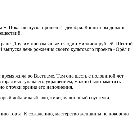
а!». Показ выпуска прошёл 21 декабря. Кондитеры должны
тешествий.
тране. Другим призом является один миллион рублей. Шестой
й выпуска день рождения своего культового проекта «Орёл и
е время жила во Вьетнаме. Там она шесть с половиной лет
которая выступала его украшением, можно было заметить
о с точки зрения его наполнения.
торый добавила яблоко, киви, малиновый соус кули,
ению торта. К сожалению, мастерство женщины не покорило