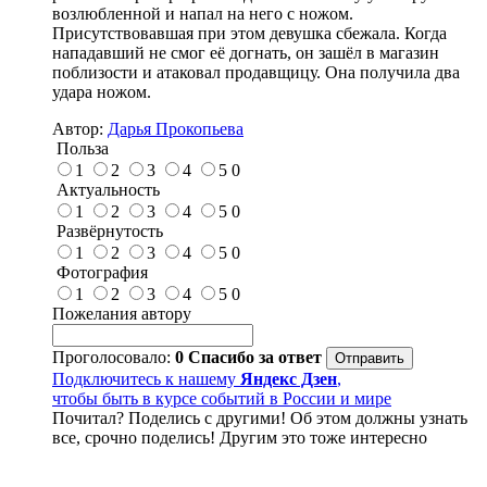
возлюбленной и напал на него с ножом.
Присутствовавшая при этом девушка сбежала. Когда
нападавший не смог её догнать, он зашёл в магазин
поблизости и атаковал продавщицу. Она получила два
удара ножом.
Автор:
Дарья Прокопьева
Польза
1
2
3
4
5
0
Актуальность
1
2
3
4
5
0
Развёрнутость
1
2
3
4
5
0
Фотография
1
2
3
4
5
0
Пожелания автору
Проголосовало:
0
Спасибо за ответ
Подключитесь к нашему
Яндекс Дзен
,
чтобы быть в курсе событий в России и мире
Почитал? Поделись с другими! Об этом должны узнать
все, срочно поделись! Другим это тоже интересно