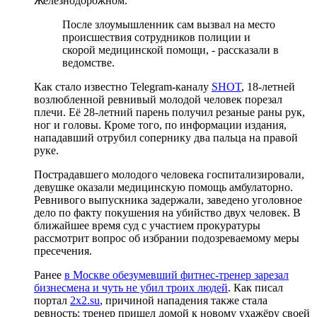
Железнодорожном.
После злоумышленник сам вызвал на место
происшествия сотрудников полиции и
скорой медицинской помощи, - рассказали в
ведомстве.
Как стало известно Telegram-каналу
SHOT
, 18-летней
возлюбленной ревнивый молодой человек порезал
плечи. Её 28-летний парень получил резаные раны рук,
ног и головы. Кроме того, по информации издания,
нападавший отрубил сопернику два пальца на правой
руке.
Пострадавшего молодого человека госпитализировали,
девушке оказали медицинскую помощь амбулаторно.
Ревнивого выпускника задержали, заведено уголовное
дело по факту покушения на убийство двух человек. В
ближайшее время суд с участием прокуратуры
рассмотрит вопрос об избрании подозреваемому меры
пресечения.
Ранее
в Москве обезумевший фитнес-тренер зарезал
бизнесмена и чуть не убил троих людей
. Как писал
портал
2x2.su
, причиной нападения также стала
ревность: тренер пришел домой к новому ухажёру своей