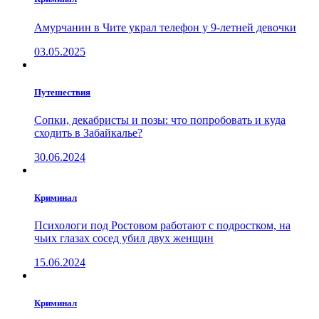
Амурчанин в Чите украл телефон у 9-летней девочки
03.05.2025
Путешествия
Сопки, декабристы и позы: что попробовать и куда
сходить в Забайкалье?
30.06.2024
Криминал
Психологи под Ростовом работают с подростком, на
чьих глазах сосед убил двух женщин
15.06.2024
Криминал