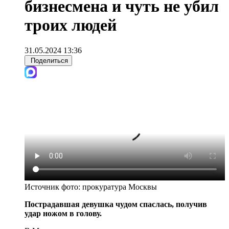
бизнесмена и чуть не убил
троих людей
31.05.2024 13:36
Поделиться
Источник фото:
прокуратура Москвы
Пострадавшая девушка чудом спаслась, получив
удар ножом в голову.