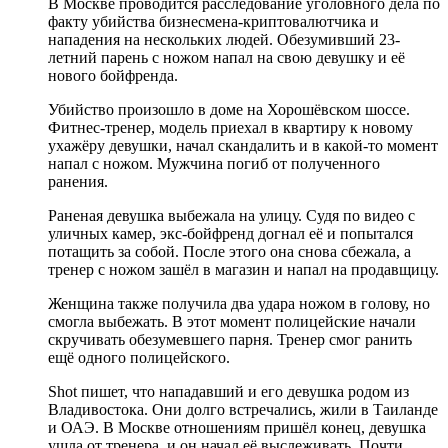
В Москве проводится расследование уголовного дела по
факту убийства бизнесмена-криптовалютчика и
нападения на нескольких людей. Обезумивший 23-
летний парень с ножом напал на свою девушку и её
нового бойфренда.
Убийство произошло в доме на Хорошëвском шоссе.
Фитнес-тренер, модель приехал в квартиру к новому
ухажёру девушки, начал скандалить и в какой-то момент
напал с ножом. Мужчина погиб от полученного
ранения.
Раненая девушка выбежала на улицу. Судя по видео с
уличных камер, экс-бойфренд догнал её и попытался
потащить за собой. После этого она снова сбежала, а
тренер с ножом зашёл в магазин и напал на продавщицу.
Женщина также получила два удара ножом в голову, но
смогла выбежать. В этот момент полицейские начали
скручивать обезумевшего парня. Тренер смог ранить
ещё одного полицейского.
Shot пишет, что нападавший и его девушка родом из
Владивостока. Они долго встречались, жили в Таиланде
и ОАЭ. В Москве отношениям пришёл конец, девушка
ушла от тренера, и он начал её выслеживать. Почти