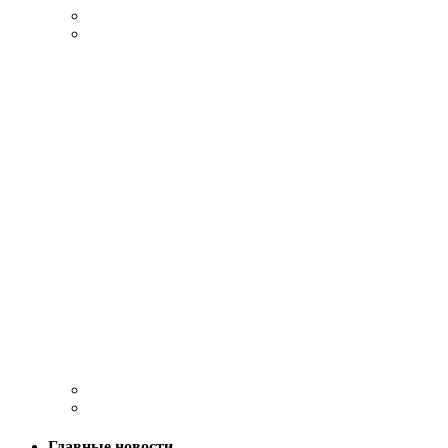
Главные новости