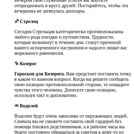
Вечером свои служебные успехи вы захотите
отпраздновать в кругу друзей. Постарайтесь, чтобы эта
вечеринка не затянулась допоздна.
♐ Стрелец
Сегодня Стрельцам категорически противопоказаны
любого рода поездки и путешествия. Трудности,
которые возникнут в течение дня. станут причиной
вашего испорченного настроения и надолго лишат вас
морального равновесия.
♑ Козерог
Гороскоп для Козерога.
Вам предстоит поставить точку
в каком-то важном вопросе. Когда вы решите сообщить
свою позицию противоположной стороне, то пощадите
чувства этого человека. Донесите свою позицию,
используя такт и дипломатию.
♒ Водолей
Водолеи будут очень зависимы от окружающих людей.
Сначала вы не сможете составить свой гардероб без
помощи близких родственников, а в рабочие часы вы
будете постоянно обращаться за советом к кому-то из