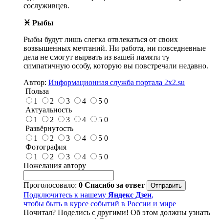
сослуживцев.
♓ Рыбы
Рыбы будут лишь слегка отвлекаться от своих
возвышенных мечтаний. Ни работа, ни повседневные
дела не смогут вырвать из вашей памяти ту
симпатичную особу, которую вы повстречали недавно.
Автор:
Информационная служба портала 2x2.su
Польза
1
2
3
4
5
0
Актуальность
1
2
3
4
5
0
Развёрнутость
1
2
3
4
5
0
Фотография
1
2
3
4
5
0
Пожелания автору
Проголосовало:
0
Спасибо за ответ
Подключитесь к нашему
Яндекс Дзен
,
чтобы быть в курсе событий в России и мире
Почитал? Поделись с другими! Об этом должны узнать