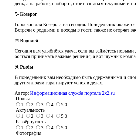
день, а на работе, наоборот, стоит заняться текущими и
♑ Козерог
Гороскоп для Козерога на сегодня. Понедельник окажетс
Встречи с родными и походы в гости также не огорчат ва
♒ Водолей
Сегодня вам улыбнётся удача, если вы займётесь новыми
бояться принимать важные решения, а вот шумных компа
♓ Рыбы
В понедельник вам необходимо быть сдержанными и спок
другим людям гарантируют успех в делах.
Автор:
Информационная служба портала 2x2.su
Польза
1
2
3
4
5
0
Актуальность
1
2
3
4
5
0
Развёрнутость
1
2
3
4
5
0
Фотография