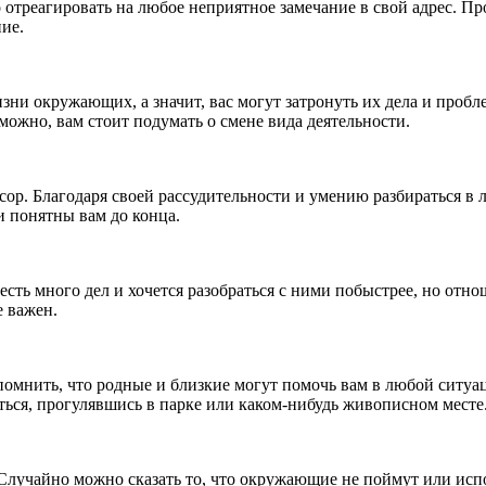
о отреагировать на любое неприятное замечание в свой адрес. 
ие.
зни окружающих, а значит, вас могут затронуть их дела и проб
можно, вам стоит подумать о смене вида деятельности.
сор. Благодаря своей рассудительности и умению разбираться 
и понятны вам до конца.
сть много дел и хочется разобраться с ними побыстрее, но отно
е важен.
спомнить, что родные и близкие могут помочь вам в любой ситуац
ться, прогулявшись в парке или каком-нибудь живописном месте
е. Случайно можно сказать то, что окружающие не поймут или и