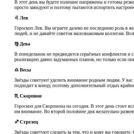
В этот день вы будете излишне напряжены и готовы резк
просто завидуют и поэтому пытаются испортить настроен
♌ Лев
Гороскоп Лев. Вы играете далеко не последнюю роль в жи
людей, и не давайте советов малознакомым коллегам. Воз
♍ Дева
В понедельник не предвидится серьёзных конфликтов и с
реализацию давно задуманных планов, но только если он
♎ Весы
Звёзды советуют уделить внимание родным людям. У вас е
подходит к концу, поэтому дополнительный отдых крайн
♏ Скорпион
Гороскоп для Скорпиона на сегодня. В этот день стоит в
им внимание. Во второй половине дня желательно развея
♐ Стрелец
Звёзды советуют следить за тем, что и кому вы говорит