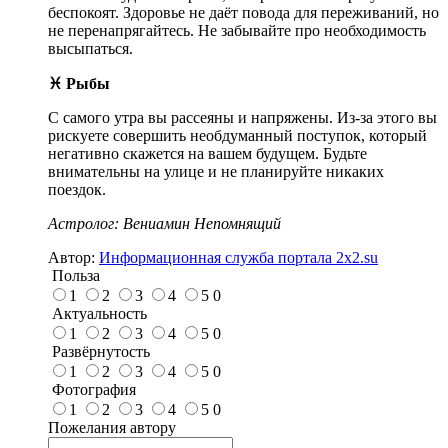
беспокоят. Здоровье не даёт повода для переживаний, но
не перенапрягайтесь. Не забывайте про необходимость
высыпаться.
♓ Рыбы
С самого утра вы рассеяны и напряжены. Из-за этого вы
рискуете совершить необдуманный поступок, который
негативно скажется на вашем будущем. Будьте
внимательны на улице и не планируйте никаких
поездок.
Астролог: Вениамин Непомнящий
Автор:
Информационная служба портала 2x2.su
Польза
1
2
3
4
5
0
Актуальность
1
2
3
4
5
0
Развёрнутость
1
2
3
4
5
0
Фотография
1
2
3
4
5
0
Пожелания автору