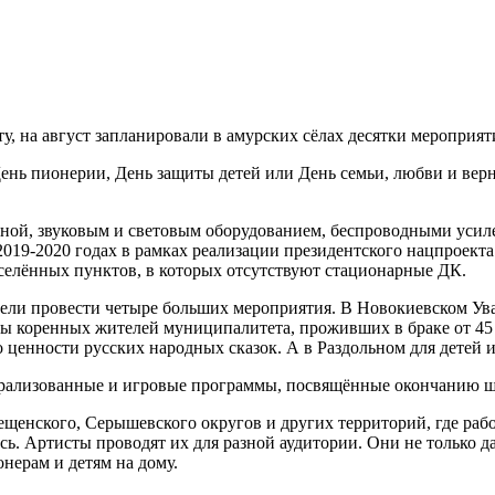
, на август запланировали в амурских сёлах десятки мероприят
ень пионерии, День защиты детей или День семьи, любви и верно
ной, звуковым и световым оборудованием, беспроводными уси
019-2020 годах в рамках реализации президентского нацпроекта
аселённых пунктов, в которых отсутствуют стационарные ДК.
пели провести четыре больших мероприятия. В Новокиевском Ув
ры коренных жителей муниципалитета, проживших в браке от 45 
 ценности русских народных сказок. А в Раздольном для детей 
еатрализованные и игровые программы, посвящённые окончанию ш
щенского, Серышевского округов и других территорий, где рабо
ь. Артисты проводят их для разной аудитории. Они не только да
онерам и детям на дому.