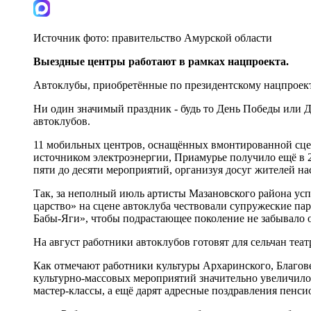
Источник фото:
правительство Амурской области
Выездные центры работают в рамках нацпроекта.
Автоклубы, приобретённые по президентскому нацпроекту
Ни один значимый праздник - будь то День Победы или Д
автоклубов.
11 мобильных центров, оснащённых вмонтированной сце
источником электроэнергии, Приамурье получило ещё в 2
пяти до десяти мероприятий, организуя досуг жителей н
Так, за неполный июль артисты Мазановского района ус
царство» на сцене автоклуба чествовали супружеские па
Бабы-Яги», чтобы подрастающее поколение не забывало о
На август работники автоклубов готовят для сельчан т
Как отмечают работники культуры Архаринского, Благове
культурно-массовых мероприятий значительно увеличилос
мастер-классы, а ещё дарят адресные поздравления пенси