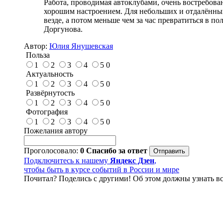
Работа, проводимая автоклубами, очень востребова
хорошим настроением. Для небольших и отдалённых 
везде, а потом меньше чем за час превратиться в 
Доргунова.
Автор:
Юлия Янушевская
Польза
1
2
3
4
5
0
Актуальность
1
2
3
4
5
0
Развёрнутость
1
2
3
4
5
0
Фотография
1
2
3
4
5
0
Пожелания автору
Проголосовало:
0
Спасибо за ответ
Подключитесь к нашему
Яндекс Дзен
,
чтобы быть в курсе событий в России и мире
Почитал? Поделись с другими! Об этом должны узнать вс