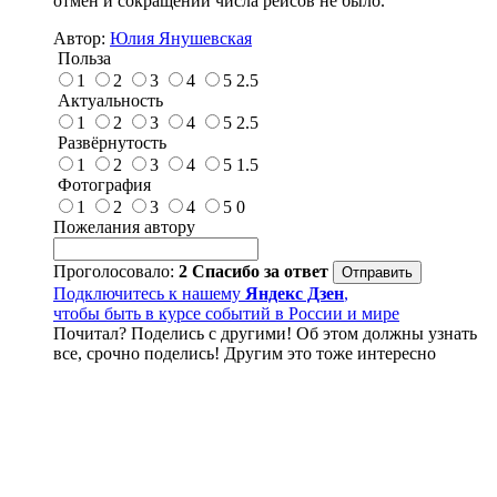
отмен и сокращений числа рейсов не было.
Автор:
Юлия Янушевская
Польза
1
2
3
4
5
2.5
Актуальность
1
2
3
4
5
2.5
Развёрнутость
1
2
3
4
5
1.5
Фотография
1
2
3
4
5
0
Пожелания автору
Проголосовало:
2
Спасибо за ответ
Подключитесь к нашему
Яндекс Дзен
,
чтобы быть в курсе событий в России и мире
Почитал? Поделись с другими! Об этом должны узнать
все, срочно поделись! Другим это тоже интересно