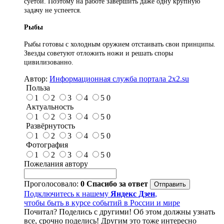
суетой. Поэтому на работе завершить даже одну крупную
задачу не успеется.
Рыбы
Рыбы готовы с холодным оружием отстаивать свои принципы.
Звезды советуют отложить ножи и решать споры
цивилизованно.
Автор:
Информационная служба портала 2x2.su
Польза
1
2
3
4
5
0
Актуальность
1
2
3
4
5
0
Развёрнутость
1
2
3
4
5
0
Фотография
1
2
3
4
5
0
Пожелания автору
Проголосовало:
0
Спасибо за ответ
Подключитесь к нашему
Яндекс Дзен
,
чтобы быть в курсе событий в России и мире
Почитал? Поделись с другими! Об этом должны узнать
все, срочно поделись! Другим это тоже интересно