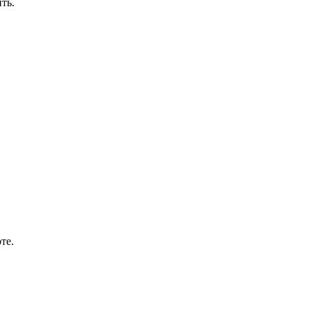
ть.
те.