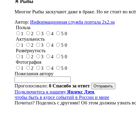
♓ Рыбы
Многие Рыбы заскучают даже в браке. Но не стоит во всё
Автор:
Информационная служба портала 2x2.su
Польза
1
2
3
4
5
0
Актуальность
1
2
3
4
5
0
Развёрнутость
1
2
3
4
5
0
Фотография
1
2
3
4
5
0
Пожелания автору
Проголосовало:
0
Спасибо за ответ
Подключитесь к нашему
Яндекс Дзен
,
чтобы быть в курсе событий в России и мире
Почитал? Поделись с другими! Об этом должны узнать вс