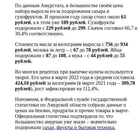
По данным Амурстата, в большинстве своём цена
набора выросла из-за подорожания сахара и
сухофруктов. В прошлом году сахар стоил около
63
рублей
, а в этом уже
109 рублей
. Сухофрукты
подорожали с
229 рублей
до
299
. Скачок составил 66,7 и
30,4% соответственно.
Стоимость масла за килограмм выросла с
756
до
934
рублей
, молока за литр – с
67
до
78 рублей
. Яйца
подорожали с
87
до
108
, а мука – с
44 рублей
до
55
рублей.
Во многих рецептах при выпечке кулича используется
творог. Его цена в марте 2022 года в среднем составила
424,10 рублей
за килограмм (в марте 2021 года –
389,78
рублей
), рост зафиксирован на 112,4%.
Напомним, в Федеральной службе государственной
статистики по Амурской области собрали данные о
ценах на бензин, продукты и прочие товары в марте.
Официальная статистика подтвердила то, что
большинство амурчан уже знали – значительно
подорожали
сахар, фрукты и бытовая техника.