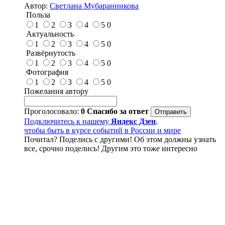
Автор:
Светлана Мубаранникова
Польза
1
2
3
4
5
0
Актуальность
1
2
3
4
5
0
Развёрнутость
1
2
3
4
5
0
Фотография
1
2
3
4
5
0
Пожелания автору
Проголосовало:
0
Спасибо за ответ
Подключитесь к нашему
Яндекс Дзен
,
чтобы быть в курсе событий в России и мире
Почитал? Поделись с другими! Об этом должны узнать
все, срочно поделись! Другим это тоже интересно