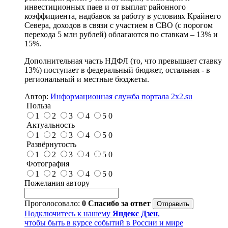
инвестиционных паев и от выплат районного
коэффициента, надбавок за работу в условиях Крайнего
Севера, доходов в связи с участием в СВО (с порогом
перехода 5 млн рублей) облагаются по ставкам – 13% и
15%.
Дополнительная часть НДФЛ (то, что превышает ставку
13%) поступает в федеральный бюджет, остальная - в
региональный и местные бюджеты.
Автор:
Информационная служба портала 2x2.su
Польза
1
2
3
4
5
0
Актуальность
1
2
3
4
5
0
Развёрнутость
1
2
3
4
5
0
Фотография
1
2
3
4
5
0
Пожелания автору
Проголосовало:
0
Спасибо за ответ
Подключитесь к нашему
Яндекс Дзен
,
чтобы быть в курсе событий в России и мире