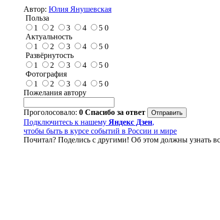
Автор:
Юлия Янушевская
Польза
1
2
3
4
5
0
Актуальность
1
2
3
4
5
0
Развёрнутость
1
2
3
4
5
0
Фотография
1
2
3
4
5
0
Пожелания автору
Проголосовало:
0
Спасибо за ответ
Подключитесь к нашему
Яндекс Дзен
,
чтобы быть в курсе событий в России и мире
Почитал? Поделись с другими! Об этом должны узнать вс