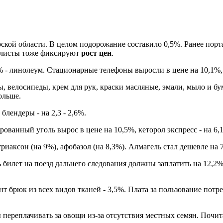
кой области. В целом подорожание составило 0,5%. Ранее порта
алисты тоже фиксируют
рост цен
.
3% - линолеум. Стационарные телефоны выросли в цене на 10,1%,
ы, велосипеды, крем для рук, краски масляные, эмали, мыло и бу
ольше.
лендеры - на 2,3 - 2,6%.
ованный уголь вырос в цене на 10,5%, кеторол экспресс - на 6,
риаксон (на 9%), афобазол (на 8,3%). Алмагель стал дешевле на 
 билет на поезд дальнего следования должны заплатить на 12,2%
онт брюк из всех видов тканей - 3,5%. Плата за пользование пот
 переплачивать за овощи из-за отсутствия местных семян. Почи