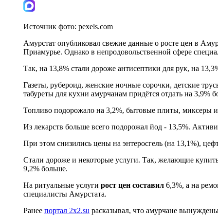
Источник фото:
pexels.com
Амурстат опубликовал свежие данные о росте цен в Амурс
Приамурье. Однако в непродовольственной сфере специ
Так, на 13,8% стали дороже антисептики для рук, на 13,
Газеты, рубероид, женские ночные сорочки, детские трус
табуреты для кухни амурчанам придётся отдать на 3,9% б
Топливо подорожало на 3,2%, бытовые плиты, миксеры и б
Из лекарств больше всего подорожал йод - 13,5%. Активир
При этом снизились цены на энтеросгель (на 13,1%), цефт
Стали дороже и некоторые услуги. Так, желающие купить
9,2% больше.
На ритуальные услуги
рост цен составил
6,3%, а на рем
специалисты Амурстата.
Ранее
портал 2x2.su
расказывал, что амурчане вынуждены