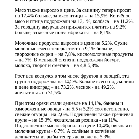
Мясо также выросло в цене. За свинину теперь просят
на 17,4% больше, за мясо птицы – на 15,9%. Копчёное
мясо и птица подорожали на 13,1%, колбаса – на 11,2%.
За говядину амурчанам приходится платить на 9,2%
больше, за мясные полуфабрикаты – на 8,1%.
Молочные продукты выросли в цене на 5,2%. Сухие
молочные смеси теперь стоят на 9,1% больше,
творожные сырки – на 7,8%, кисломолочные продукты
– на 7%. В меньшей степени подорожали йогурт,
молоко, творог и сметана – на 4,8-5,8%.
Рост цен коснулся в том числе фруктов и овощей, эта
группа подорожала на 14,5%. Больше всего подскочили
в цене виноград – на 73,2%, чеснок - на 49,2%,
апельсины - на 31,5%.
При этом орехи стали дешевле на 14,1%, бананы и
замороженные овощи - на 5,5 и 5,2% соответственно,
свежие огурцы - на 2,6%. Подешевели также гречневая
крупа – на 15,3%, жевательная резинка - на 11%.
Подсолнечное масло сбросило в цене 10,4%, овсяная и
молочная крупы - 6,7%. А солёные и копчёные
деликатесы из рыбы теперь дешевле на 5,3%.