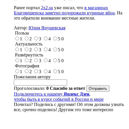
Ранее портал
2x2.su
уже писал, что
в магазинах
Благовещенска заметно подорожали куриные яйца
. На
это обратили внимание местные жители.
Автор:
Юлия Янушевская
Польза
1
2
3
4
5
0
Актуальность
1
2
3
4
5
0
Развёрнутость
1
2
3
4
5
0
Фотография
1
2
3
4
5
0
Пожелания автору
Проголосовало:
0
Спасибо за ответ
Подключитесь к нашему
Яндекс Дзен
,
чтобы быть в курсе событий в России и мире
Почитал? Поделись с другими! Об этом должны узнать
все, срочно поделись! Другим это тоже интересно