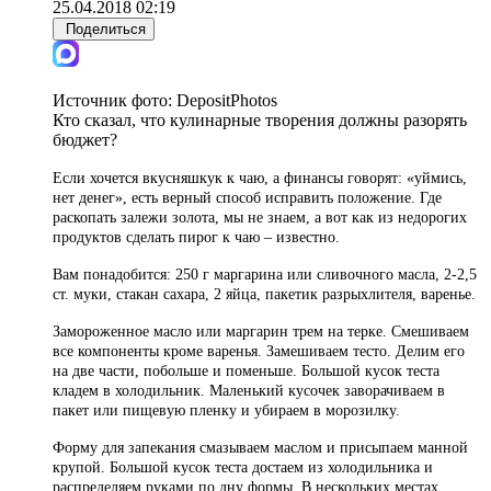
25.04.2018 02:19
Поделиться
Источник фото:
DepositPhotos
Кто сказал, что кулинарные творения должны разорять
бюджет?
Если хочется вкусняшкук к чаю, а финансы говорят: «уймись,
нет денег», есть верный способ исправить положение. Где
раскопать залежи золота, мы не знаем, а вот как из недорогих
продуктов сделать пирог к чаю – известно.
Вам понадобится: 250 г маргарина или сливочного масла, 2-2,5
ст. муки, стакан сахара, 2 яйца, пакетик разрыхлителя, варенье.
Замороженное масло или маргарин трем на терке. Смешиваем
все компоненты кроме варенья. Замешиваем тесто. Делим его
на две части, побольше и поменьше. Большой кусок теста
кладем в холодильник. Маленький кусочек заворачиваем в
пакет или пищевую пленку и убираем в морозилку.
Форму для запекания смазываем маслом и присыпаем манной
крупой. Большой кусок теста достаем из холодильника и
распределяем руками по дну формы. В нескольких местах