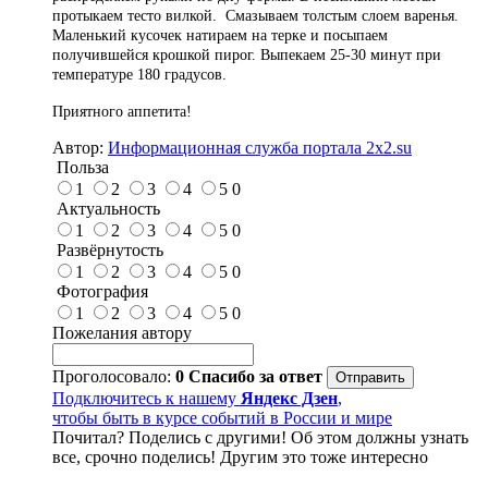
протыкаем тесто вилкой. Смазываем толстым слоем варенья.
Маленький кусочек натираем на терке и посыпаем
получившейся крошкой пирог. Выпекаем 25-30 минут при
температуре 180 градусов.
Приятного аппетита!
Автор:
Информационная служба портала 2x2.su
Польза
1
2
3
4
5
0
Актуальность
1
2
3
4
5
0
Развёрнутость
1
2
3
4
5
0
Фотография
1
2
3
4
5
0
Пожелания автору
Проголосовало:
0
Спасибо за ответ
Подключитесь к нашему
Яндекс Дзен
,
чтобы быть в курсе событий в России и мире
Почитал? Поделись с другими! Об этом должны узнать
все, срочно поделись! Другим это тоже интересно