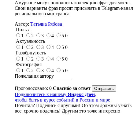
Амурчане могут пополнить коллекцию фраз для моста.
Свои варианты фраз просят присылать в Telegram-канал
регионального минтранса.
Автор:
Татьяна Рябова
Польза
1
2
3
4
5
0
Актуальность
1
2
3
4
5
0
Развёрнутость
1
2
3
4
5
0
Фотография
1
2
3
4
5
0
Пожелания автору
Проголосовало:
0
Спасибо за ответ
Подключитесь к нашему
Яндекс Дзен
,
чтобы быть в курсе событий в России и мире
Почитал? Поделись с другими! Об этом должны узнать
все, срочно поделись! Другим это тоже интересно