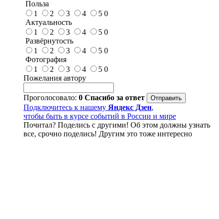
Польза
1
2
3
4
5
0
Актуальность
1
2
3
4
5
0
Развёрнутость
1
2
3
4
5
0
Фотография
1
2
3
4
5
0
Пожелания автору
Проголосовало:
0
Спасибо за ответ
Подключитесь к нашему
Яндекс Дзен
,
чтобы быть в курсе событий в России и мире
Почитал? Поделись с другими! Об этом должны узнать
все, срочно поделись! Другим это тоже интересно