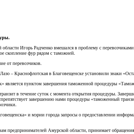
дуры.
бласти Игорь Радченко вмешался в проблему с перевозчиками в
ое скопление фур рядом с таможней.
ие от перевозчиков.
х Лазо – Краснофлотская в Благовещенске установили знаки «Ост
к» является пунктом завершения таможенной процедуры «Тамож
анзит в течение суток с момента открытия процедуры. Завершит
 воспрепятствует завершению нами процедуры «таможенный транз
возчики.
аговещенска» и мэрии города запросы о предоставлении информа
м предпринимателей Амурской области, принимает обращения по 