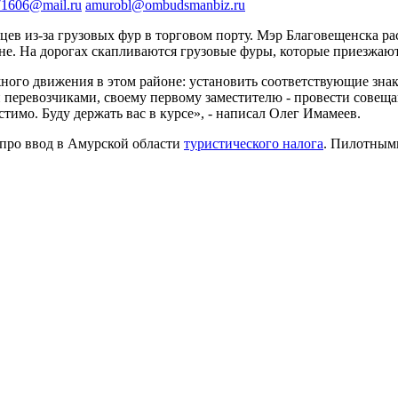
1606@mail.ru
amurobl@ombudsmanbiz.ru
в из-за грузовых фур в торговом порту. Мэр Благовещенска рас
е. На дорогах скапливаются грузовые фуры, которые приезжают
ого движения в этом районе: установить соответствующие знак
и перевозчиками, своему первому заместителю - провести совещ
стимо. Буду держать вас в курсе», - написал Олег Имамеев.
л про ввод в Амурской области
туристического налога
. Пилотным