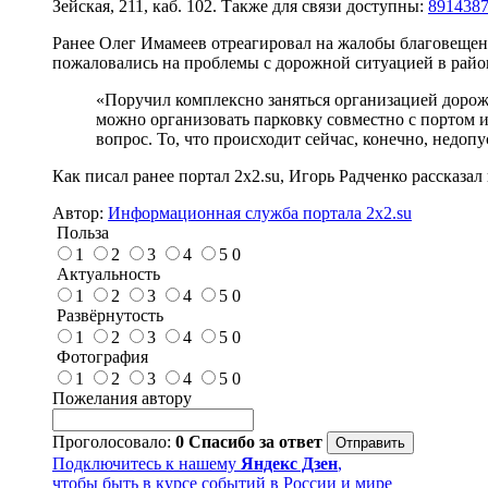
Зейская, 211, каб. 102. Также для связи доступны:
8914387
Ранее Олег Имамеев отреагировал на жалобы благовещенце
пожаловались на проблемы с дорожной ситуацией в район
«Поручил комплексно заняться организацией дорожн
можно организовать парковку совместно с портом 
вопрос. То, что происходит сейчас, конечно, недопу
Как писал ранее портал 2х2.su, Игорь Радченко рассказа
Автор:
Информационная служба портала 2x2.su
Польза
1
2
3
4
5
0
Актуальность
1
2
3
4
5
0
Развёрнутость
1
2
3
4
5
0
Фотография
1
2
3
4
5
0
Пожелания автору
Проголосовало:
0
Спасибо за ответ
Подключитесь к нашему
Яндекс Дзен
,
чтобы быть в курсе событий в России и мире