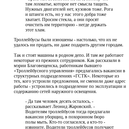
там лохматье, которое нет смысла тащить.
Нужных двигателей нет, кузовов тоже. Рога
и штанги есть, но у нас этого добра тоже
хватает. Просим стекла, а они просят
очистить им территорию - негде держать
этот хлам.
Троллейбусы были изношены - настолько, что их не
удалось ни продать, ни даже подарить другим городам.
Так и стоят машины в родном депо. И там же работают
некоторые из прежних сотрудников. Как рассказали в
мэрии Благовещенска, работникам бывшего
«Троллейбусного управления» предлагались вакансии в
структурных подразделениях «ГСТК». Некоторые из
тех, кого устроили предложения, не сменили даже адрес
работы - устроились в подразделение по эксплуатации и
содержанию сетей наружного освещения.
- Да там человек десять осталось, -
рассказывает Леонид Жаровский. -
Водителям троллейбусов тогда предлагали
вакансии уборщиц, в похоронном бюро
полы мыть. Кто-то согласился, а кто-то -
извините. Водители троллейбусов получают