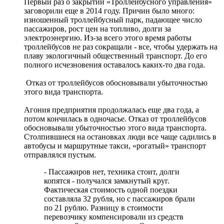
Первый раз о закрытии «Троллейбусного управления»
заговорили еще в 2014 году. Причин было много:
изношенный троллейбусный парк, падающее число
пассажиров, рост цен на топливо, долги за
электроэнергию. Из-за всего этого время работы
троллейбусов не раз сокращали - все, чтобы удержать на
плаву экологичный общественный транспорт. До его
полного исчезновения оставалось каких-то два года.
Отказ от троллейбусов обосновывали убыточностью
этого вида транспорта.
Агония предприятия продолжалась еще два года, а
потом кончилась в одночасье. Отказ от троллейбусов
обосновывали убыточностью этого вида транспорта.
Столпившиеся на остановках люди все чаще садились в
автобусы и маршрутные такси, «рогатый» транспорт
отправлялся пустым.
- Пассажиров нет, техника стоит, долги
копятся - получался замкнутый круг.
Фактическая стоимость одной поездки
составляла 32 рубля, но с пассажиров брали
по 21 рублю. Разницу в стоимости
перевозчику компенсировали из средств