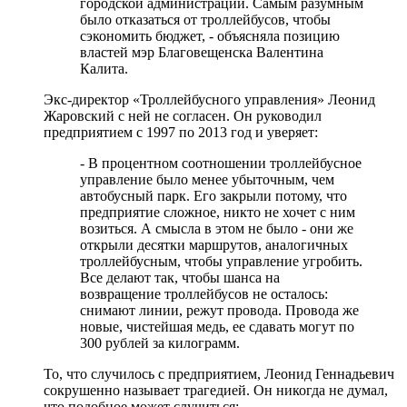
городской администрации. Самым разумным
было отказаться от троллейбусов, чтобы
сэкономить бюджет, - объясняла позицию
властей мэр Благовещенска Валентина
Калита.
Экс-директор «Троллейбусного управления» Леонид
Жаровский с ней не согласен. Он руководил
предприятием с 1997 по 2013 год и уверяет:
- В процентном соотношении троллейбусное
управление было менее убыточным, чем
автобусный парк. Его закрыли потому, что
предприятие сложное, никто не хочет с ним
возиться. А смысла в этом не было - они же
открыли десятки маршрутов, аналогичных
троллейбусным, чтобы управление угробить.
Все делают так, чтобы шанса на
возвращение троллейбусов не осталось:
снимают линии, режут провода. Провода же
новые, чистейшая медь, ее сдавать могут по
300 рублей за килограмм.
То, что случилось с предприятием, Леонид Геннадьевич
сокрушенно называет трагедией. Он никогда не думал,
что подобное может случиться: