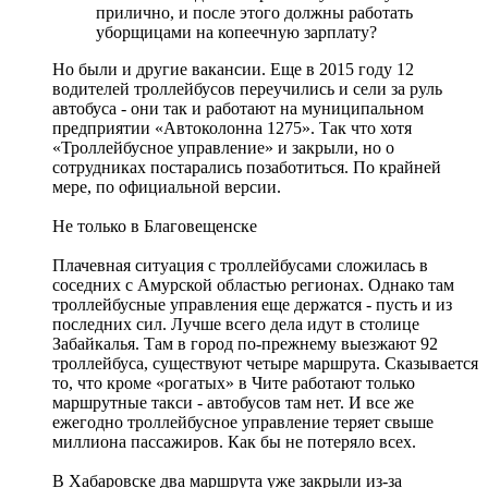
прилично, и после этого должны работать
уборщицами на копеечную зарплату?
Но были и другие вакансии. Еще в 2015 году 12
водителей троллейбусов переучились и сели за руль
автобуса - они так и работают на муниципальном
предприятии «Автоколонна 1275». Так что хотя
«Троллейбусное управление» и закрыли, но о
сотрудниках постарались позаботиться. По крайней
мере, по официальной версии.
Не только в Благовещенске
Плачевная ситуация с троллейбусами сложилась в
соседних с Амурской областью регионах. Однако там
троллейбусные управления еще держатся - пусть и из
последних сил. Лучше всего дела идут в столице
Забайкалья. Там в город по-прежнему выезжают 92
троллейбуса, существуют четыре маршрута. Сказывается
то, что кроме «рогатых» в Чите работают только
маршрутные такси - автобусов там нет. И все же
ежегодно троллейбусное управление теряет свыше
миллиона пассажиров. Как бы не потеряло всех.
В Хабаровске два маршрута уже закрыли из-за