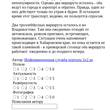
непопулярности. Однако два маршрута осталось - оба
ведут из города в аэропорт и обратно. Правда, один из
них действует только по утрам в будни. В остальное
время этот транспорт, видимо, не пользуется спросом.
Два троллейбусных маршрута осталось и во
Владивостоке. Там они ежедневно отходят от
автовокзала, развозя приезжих, встречающих,
провожающих. Ситуация очень напоминает
происходящее в Хабаровском крае, но пока остается не
такой плачевной - в приморской столице оба маршрута
работают ежедневно и до позднего вечера.
Автор:
Информационная служба портала 2x2.su
Польза
1
2
3
4
5
0
Актуальность
1
2
3
4
5
5
Развёрнутость
1
2
3
4
5
5
Фотография
1
2
3
4
5
0
Пожелания автору