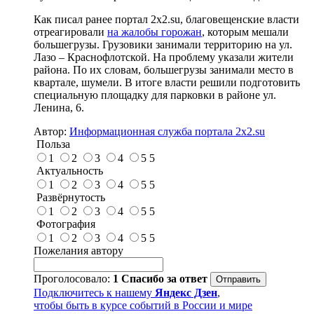
Как писал ранее портал 2х2.su, благовещенские власти
отреагировали
на жалобы горожан
, которым мешали
большегрузы. Грузовики занимали территорию на ул.
Лазо – Краснофлотской. На проблему указали жители
района. По их словам, большегрузы занимали место в
квартале, шумели. В итоге власти решили подготовить
специальную площадку для парковки в районе ул.
Ленина, 6.
Автор:
Информационная служба портала 2x2.su
Польза
1
2
3
4
5
5
Актуальность
1
2
3
4
5
5
Развёрнутость
1
2
3
4
5
5
Фотография
1
2
3
4
5
5
Пожелания автору
Проголосовало:
1
Спасибо за ответ
Подключитесь к нашему
Яндекс Дзен
,
чтобы быть в курсе событий в России и мире