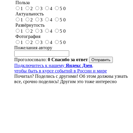
Польза
1
2
3
4
5
0
Актуальность
1
2
3
4
5
0
Развёрнутость
1
2
3
4
5
0
Фотография
1
2
3
4
5
0
Пожелания автору
Проголосовало:
0
Спасибо за ответ
Подключитесь к нашему
Яндекс Дзен
,
чтобы быть в курсе событий в России и мире
Почитал? Поделись с другими! Об этом должны узнать
все, срочно поделись! Другим это тоже интересно