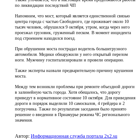
по ликвидации последствий ЧП
Напомним, что мост, который является единственной связью
центра города с частью Свободного, где проживает около 10
тысяч человек, обрушился 9 октября, утром, когда через него
проезжал грузовик, груженный песком. В момент инцидента
под строением находился поезд.
При обрушении моста пострадал водитель большегрузного
автомобиля. Медики обнаружили у него открытый перелом
ноги. Мужчину госпитализировали и провели операцию.
Также эксперты назвали предварительную причину крушения
моста.
Между тем возникли проблемы при ремонте объездной дороги
в залинейную часть города. Хотя обещалось, что дорогу
приведут в нормативное состояние 10 октября. Для приведения
дороги в порядок выделили 10 самосвалов, 4 грейдера и 2
погрузчика. Также по результатам заседания было принято
решение о введении в Приамурье режима ЧС регионального
значения.
Автор:
Информационная служба портала 2x2.su