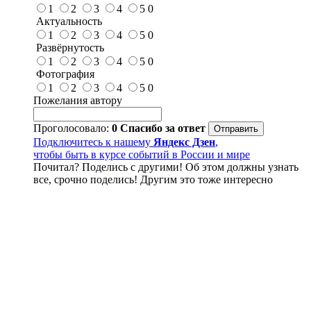
1
2
3
4
5
0
Актуальность
1
2
3
4
5
0
Развёрнутость
1
2
3
4
5
0
Фотография
1
2
3
4
5
0
Пожелания автору
Проголосовало:
0
Спасибо за ответ
Подключитесь к нашему
Яндекс Дзен
,
чтобы быть в курсе событий в России и мире
Почитал? Поделись с другими! Об этом должны узнать
все, срочно поделись! Другим это тоже интересно