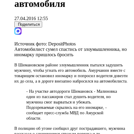
автомобиля
27.04.2016 12:55
Поделиться
Источник фото:
DepositPhotos
Автомобилист сумел спастись от злоумышленника, но
иномарку пришлось бросить
В Шимановском районе злоумышленник пытался задушить
мужчину, чтобы угнать его автомобиль. Амурчанин вместе с
товарищем остановил иномарку и попросил водителя довезти
их до села, а в дороге внезапно набросился на автомобилиста.
- На участке автодороги Шимановск - Малиновка
один из пассажиров стал душить водителя, но
мужчина смог вырваться и убежать.
Подозреваемые скрылись на его иномарке, -
сообщает пресс-служба МВД по Амурской
области.
В полицию об угоне сообщил друг пострадавшего, мужчина
рассказал о случившемся стражам порядка и те