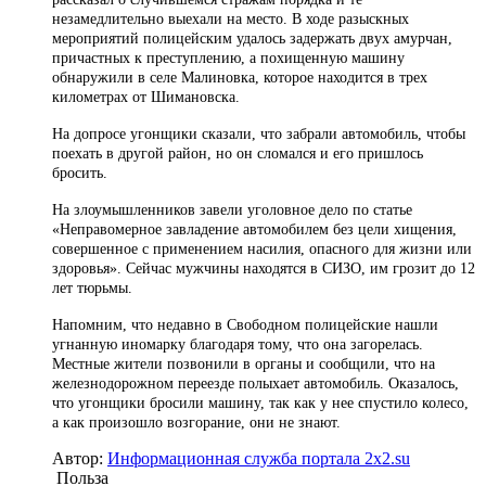
незамедлительно выехали на место. В ходе разыскных
мероприятий полицейским удалось задержать двух амурчан,
причастных к преступлению, а похищенную машину
обнаружили в селе Малиновка, которое находится в трех
километрах от Шимановска.
На допросе угонщики сказали, что забрали автомобиль, чтобы
поехать в другой район, но он сломался и его пришлось
бросить.
На злоумышленников завели уголовное дело по статье
«Неправомерное завладение автомобилем без цели хищения,
совершенное с применением насилия, опасного для жизни или
здоровья». Сейчас мужчины находятся в СИЗО, им грозит до 12
лет тюрьмы.
Напомним, что недавно в Свободном полицейские нашли
угнанную иномарку благодаря тому, что она загорелась.
Местные жители позвонили в органы и сообщили, что на
железнодорожном переезде полыхает автомобиль. Оказалось,
что угонщики бросили машину, так как у нее спустило колесо,
а как произошло возгорание, они не знают.
Автор:
Информационная служба портала 2x2.su
Польза