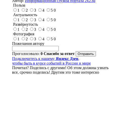
Автор:
Информационная служба портала 2x2.su
Польза
1
2
3
4
5
0
Актуальность
1
2
3
4
5
0
Развёрнутость
1
2
3
4
5
0
Фотография
1
2
3
4
5
0
Пожелания автору
Проголосовало:
0
Спасибо за ответ
Подключитесь к нашему
Яндекс Дзен
,
чтобы быть в курсе событий в России и мире
Почитал? Поделись с другими! Об этом должны узнать
все, срочно поделись! Другим это тоже интересно