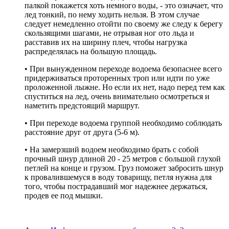
палкой покажется хоть немного воды, - это означает, что
лед тонкий, по нему ходить нельзя. В этом случае
следует немедленно отойти по своему же следу к берегу
скользящими шагами, не отрывая ног ото льда и
расставив их на ширину плеч, чтобы нагрузка
распределялась на большую площадь.
• При вынужденном переходе водоема безопаснее всего
придерживаться проторенных троп или идти по уже
проложенной лыжне. Но если их нет, надо перед тем как
спуститься на лед, очень внимательно осмотреться и
наметить предстоящий маршрут.
• При переходе водоема группой необходимо соблюдать
расстояние друг от друга (5-6 м).
• На замерзший водоем необходимо брать с собой
прочный шнур длиной 20 - 25 метров с большой глухой
петлей на конце и грузом. Груз поможет забросить шнур
к провалившемуся в воду товарищу, петля нужна для
того, чтобы пострадавший мог надежнее держаться,
продев ее под мышки.