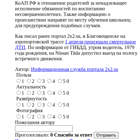
КоАП РФ в отношении родителей за ненадлежащее
исполнение обязанностей по воспитанию
несовершеннолетних. Также информацию о
происшествии направят по месту обучения школьниц
для предупреждения подобных случаев.
Как писал ранее портал 2х2.su, в Благовещенске на
аэропортовской трассе
1 апреля произошло смертельное
ДТП
. По информации от ГИБДД, утром водитель, 1979
года рождения, на Nissan Tiida допустил выезд на полосу
встречного движения.
Автор:
Информационная служба портала 2x2.su
Польза
1
2
3
4
5
0
Актуальность
1
2
3
4
5
0
Развёрнутость
1
2
3
4
5
0
Фотография
1
2
3
4
5
0
Пожелания автору
Проголосовало:
0
Спасибо за ответ