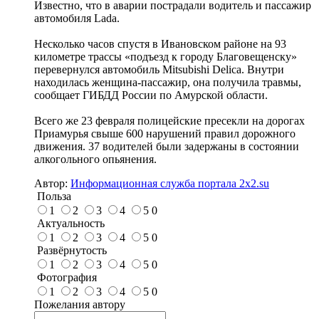
Известно, что в аварии пострадали водитель и пассажир
автомобиля Lada.
Несколько часов спустя в Ивановском районе на 93
километре трассы «подъезд к городу Благовещенску»
перевернулся автомобиль Mitsubishi Delica. Внутри
находилась женщина-пассажир, она получила травмы,
сообщает ГИБДД России по Амурской области.
Всего же 23 февраля полицейские пресекли на дорогах
Приамурья свыше 600 нарушений правил дорожного
движения. 37 водителей были задержаны в состоянии
алкогольного опьянения.
Автор:
Информационная служба портала 2x2.su
Польза
1
2
3
4
5
0
Актуальность
1
2
3
4
5
0
Развёрнутость
1
2
3
4
5
0
Фотография
1
2
3
4
5
0
Пожелания автору