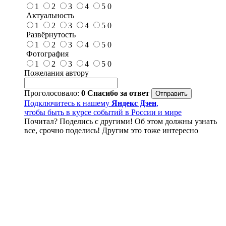
1
2
3
4
5
0
Актуальность
1
2
3
4
5
0
Развёрнутость
1
2
3
4
5
0
Фотография
1
2
3
4
5
0
Пожелания автору
Проголосовало:
0
Спасибо за ответ
Подключитесь к нашему
Яндекс Дзен
,
чтобы быть в курсе событий в России и мире
Почитал? Поделись с другими! Об этом должны узнать
все, срочно поделись! Другим это тоже интересно