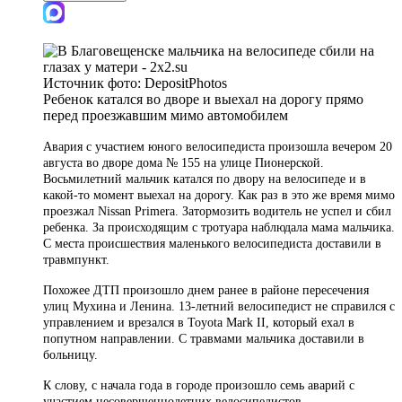
Источник фото:
DepositPhotos
Ребенок катался во дворе и выехал на дорогу прямо
перед проезжавшим мимо автомобилем
Авария с участием юного велосипедиста произошла вечером 20
августа во дворе дома № 155 на улице Пионерской.
Восьмилетний мальчик катался по двору на велосипеде и в
какой-то момент выехал на дорогу. Как раз в это же время мимо
проезжал Nissan Primera. Затормозить водитель не успел и сбил
ребенка. За происходящим с тротуара наблюдала мама мальчика.
С места происшествия маленького велосипедиста доставили в
травмпункт.
Похожее ДТП произошло днем ранее в районе пересечения
улиц Мухина и Ленина. 13-летний велосипедист не справился с
управлением и врезался в Toyota Mark II, который ехал в
попутном направлении. С травмами мальчика доставили в
больницу.
К слову, с начала года в городе произошло семь аварий с
участием несовершеннолетних велосипедистов.