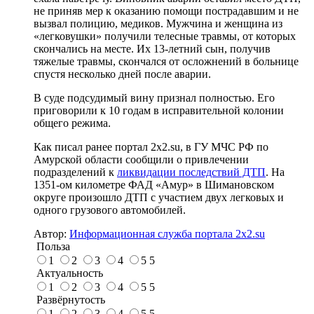
не приняв мер к оказанию помощи пострадавшим и не
вызвал полицию, медиков. Мужчина и женщина из
«легковушки» получили телесные травмы, от которых
скончались на месте. Их 13-летний сын, получив
тяжелые травмы, скончался от осложнений в больнице
спустя несколько дней после аварии.
В суде подсудимый вину признал полностью. Его
приговорили к 10 годам в исправительной колонии
общего режима.
Как писал ранее портал 2х2.su, в ГУ МЧС РФ по
Амурской области сообщили о привлечении
подразделений к
ликвидации последствий ДТП
. На
1351-ом километре ФАД «Амур» в Шимановском
округе произошло ДТП с участием двух легковых и
одного грузового автомобилей.
Автор:
Информационная служба портала 2x2.su
Польза
1
2
3
4
5
5
Актуальность
1
2
3
4
5
5
Развёрнутость
1
2
3
4
5
5