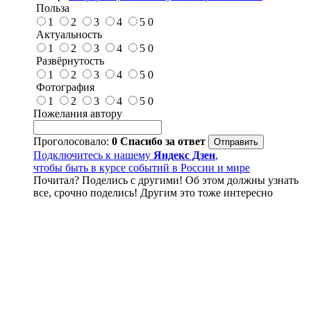
Польза
1
2
3
4
5
0
Актуальность
1
2
3
4
5
0
Развёрнутость
1
2
3
4
5
0
Фотография
1
2
3
4
5
0
Пожелания автору
Проголосовало:
0
Спасибо за ответ
Подключитесь к нашему
Яндекс Дзен
,
чтобы быть в курсе событий в России и мире
Почитал? Поделись с другими! Об этом должны узнать
все, срочно поделись! Другим это тоже интересно