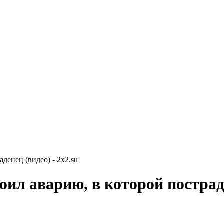
денец (видео) - 2x2.su
ил аварию, в которой пострад