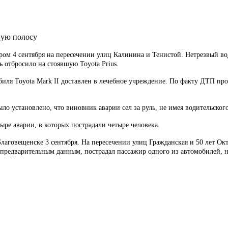
ную полосу
ром 4 сентября на пересечении улиц Калинина и Тенистой. Нетрезвый во
ь отбросило на стоявшую Toyota Prius.
биля Toyota Mark II доставлен в лечебное учреждение. По факту ДТП пр
ло установлено, что виновник аварии сел за руль, не имея водительского
ыре аварии, в которых пострадали четыре человека.
овещенске 3 сентября. На пересечении улиц Гражданская и 50 лет Октяб
предварительным данным, пострадал пассажир одного из автомобилей, но