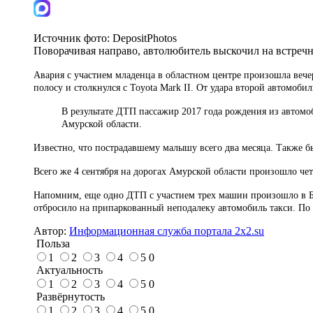
Источник фото:
DepositPhotos
Поворачивая направо, автолюбитель выскочил на встреч
Авария с участием младенца в областном центре произошла вече
полосу и столкнулся с Toyota Mark II. От удара второй автомобил
В результате ДТП пассажир 2017 года рождения из автомо
Амурской области.
Известно, что пострадавшему малышу всего два месяца. Также бы
Всего же 4 сентября на дорогах Амурской области произошло чет
Напомним, еще одно ДТП с участием трех машин произошло в Благ
отбросило на припаркованный неподалеку автомобиль такси. По 
Автор:
Информационная служба портала 2x2.su
Польза
1
2
3
4
5
0
Актуальность
1
2
3
4
5
0
Развёрнутость
1
2
3
4
5
0